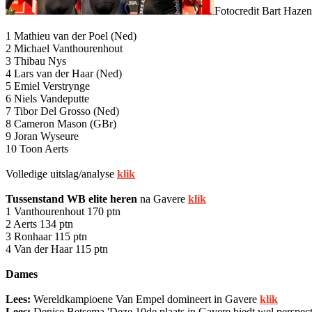
Fotocredit Bart Hazen
1 Mathieu van der Poel (Ned)
2 Michael Vanthourenhout
3 Thibau Nys
4 Lars van der Haar (Ned)
5 Emiel Verstrynge
6 Niels Vandeputte
7 Tibor Del Grosso (Ned)
8 Cameron Mason (GBr)
9 Joran Wyseure
10 Toon Aerts
Volledige uitslag/analyse
klik
Tussenstand WB elite heren
na Gavere
klik
1 Vanthourenhout 170 ptn
2 Aerts 134 ptn
3 Ronhaar 115 ptn
4 Van der Haar 115 ptn
Dames
Lees:
Wereldkampioene Van Empel domineert in Gavere
klik
Lees:
Denise Betsema 'Deze 10de plaats in Gavere biedt wel perspect