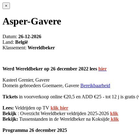
×
Asper-Gavere
Datum:
26-12-2026
Land:
België
Klassement:
Wereldbeker
Werd Wereldbeker op 26 december 2022 lees
hier
Kasteel Grenier, Gavere
Domein gebroeders Goemaere, Gavere
Bereikbaarheid
Tickets
in voorverkoop online €20,5 en ADD €25 - tot 12 j is gratis (
Lees:
Veldrijden op TV
klik hier
Bekijk
: Overzicht Wereldbeker veldrijden 2025-2026
klik
Bekijk:
Tussenstanden in de Wereldbeker na Koksijde
klik
Programma 26 december 2025