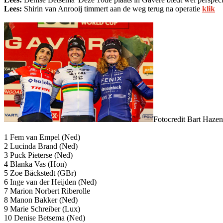
Lees:
Shirin van Anrooij timmert aan de weg terug na operatie
klik
Fotocredit Bart Hazen
1 Fem van Empel (Ned)
2 Lucinda Brand (Ned)
3 Puck Pieterse (Ned)
4 Blanka Vas (Hon)
5 Zoe Bäckstedt (GBr)
6 Inge van der Heijden (Ned)
7 Marion Norbert Riberolle
8 Manon Bakker (Ned)
9 Marie Schreiber (Lux)
10 Denise Betsema (Ned)