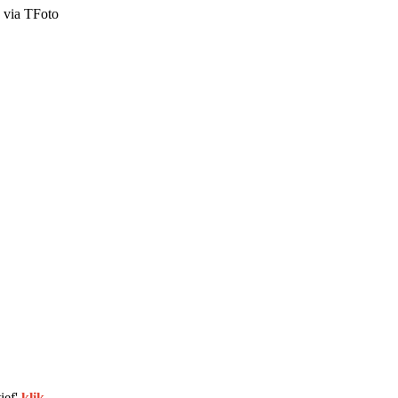
 via TFoto
ief'
klik