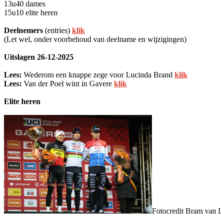
13u40 dames
15u10 elite heren
Deelnemers
(entries)
klik
(Let wel, onder voorbehoud van deelname en wijzigingen)
Uitslagen 26-12-2025
Lees:
Wederom een knappe zege voor Lucinda Brand
klik
Lees:
Van der Poel wint in Gavere
klik
Elite heren
Fotocredit Bram van 