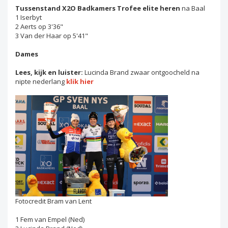
Tussenstand X2O Badkamers Trofee elite heren
na Baal
1 Iserbyt
2 Aerts op 3'36"
3 Van der Haar op 5'41"
Dames
Lees, kijk en luister:
Lucinda Brand zwaar ontgoocheld na
nipte nederlang
klik hier
Fotocredit Bram van Lent
1 Fem van Empel (Ned)