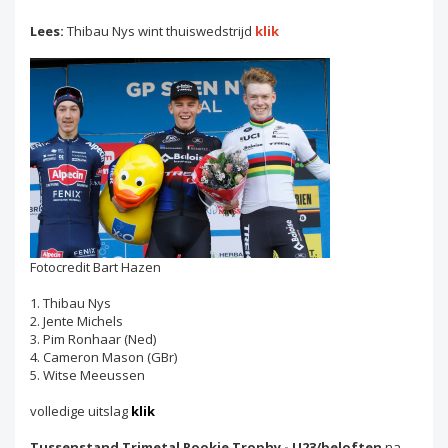
Lees:
Thibau Nys wint thuiswedstrijd
klik
Fotocredit Bart Hazen
1. Thibau Nys
2. Jente Michels
3. Pim Ronhaar (Ned)
4. Cameron Mason (GBr)
5. Witse Meeussen
volledige uitslag
klik
Tussenstand Trimetal Rookie Trophy - U23/beloften
na