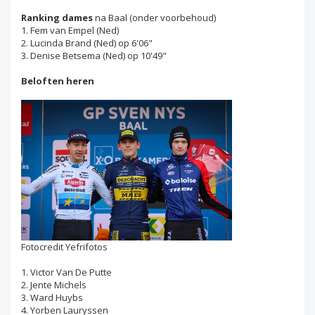
Ranking dames
na Baal (onder voorbehoud)
1. Fem van Empel (Ned)
2. Lucinda Brand (Ned) op 6'06"
3. Denise Betsema (Ned) op 10'49"
Beloften heren
Fotocredit Yefrifotos
1. Victor Van De Putte
2. Jente Michels
3. Ward Huybs
4. Yorben Lauryssen