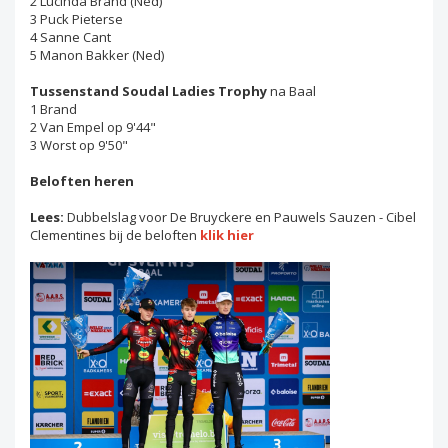
2 Lucinda Brand (Ned)
3 Puck Pieterse
4 Sanne Cant
5 Manon Bakker (Ned)
Tussenstand Soudal Ladies Trophy
na Baal
1 Brand
2 Van Empel op 9'44"
3 Worst op 9'50"
Beloften heren
Lees:
Dubbelslag voor De Bruyckere en Pauwels Sauzen - Cibel
Clementines bij de beloften
klik hier