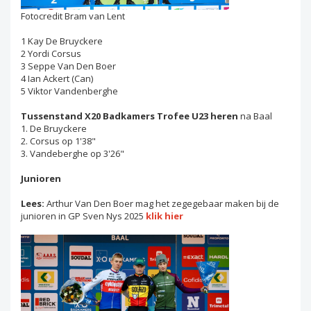
Fotocredit Bram van Lent
1 Kay De Bruyckere
2 Yordi Corsus
3 Seppe Van Den Boer
4 Ian Ackert (Can)
5 Viktor Vandenberghe
Tussenstand X20 Badkamers Trofee U23 heren
na Baal
1. De Bruyckere
2. Corsus op 1'38"
3. Vandeberghe op 3'26"
Junioren
Lees:
Arthur Van Den Boer mag het zegegebaar maken bij de
junioren in GP Sven Nys 2025
klik hier