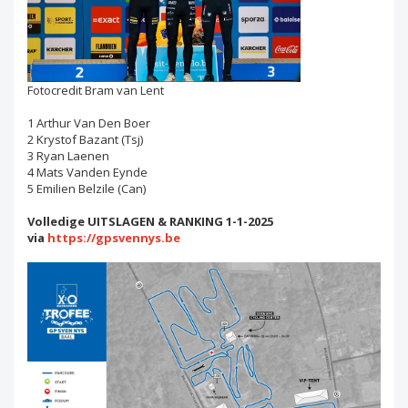
Fotocredit Bram van Lent
1 Arthur Van Den Boer
2 Krystof Bazant (Tsj)
3 Ryan Laenen
4 Mats Vanden Eynde
5 Emilien Belzile (Can)
Volledige UITSLAGEN & RANKING 1-1-2025
via
https://gpsvennys.be