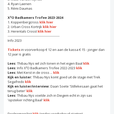
4. Ryan Laenen
5. Rémi Daumas
X²O Badkamers Trofee 2023-2024
1. Koppenbergcross
klik hier
2. Urban Cross Kortrijk
klik hier
3. Herentals Crosst
klik hier
---------------------------------------------------
Info 2023
Tickets
in voorverkoop € 12 en aan de kassa € 15 - jonger dan
12 jaar is gratis
Lees:
Thibau Nys wil zich tonen in het eigen Baal
klik
Lees:
Info X²O Badkamers Trofee 2022-2023
klik
Lees:
Met Kerst in de cross ...
klik
Kijk en luister:
Thibau Nys komt goed uit de stage met Trek
Segafredo
klik
Kijk en luister/interview:
Daan Soete 'Stillekesaan gaat het
terug beter'
klik
Lees:
Thibau Nys voelde zich in Diegem echt in zijn sas
'opsteker richting Baal'
klik
Deelnemerslijst
klik
(onder voorbehoud starten)