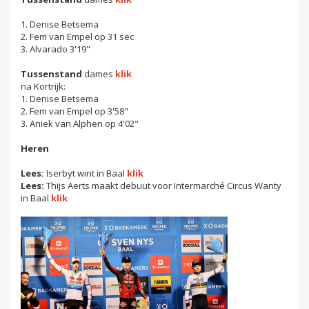
1. Denise Betsema
2. Fem van Empel op 31 sec
3. Alvarado 3'19"
Tussenstand
dames
klik
na Kortrijk:
1. Denise Betsema
2. Fem van Empel op 3'58"
3. Aniek van Alphen op 4'02"
Heren
Lees:
Iserbyt wint in Baal
klik
Lees:
Thijs Aerts maakt debuut voor Intermarché Circus Wanty
in Baal
klik