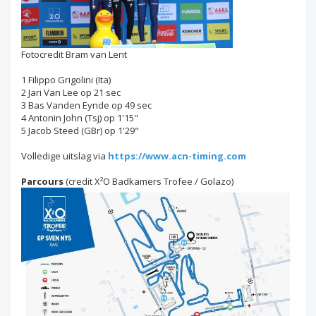
Fotocredit Bram van Lent
1 Filippo Grigolini (Ita)
2 Jari Van Lee op 21 sec
3 Bas Vanden Eynde op 49 sec
4 Antonin John (Tsj) op 1'15"
5 Jacob Steed (GBr) op 1'29"
Volledige uitslag via
https://www.acn-timing.com
Parcours
(credit X²O Badkamers Trofee / Golazo)