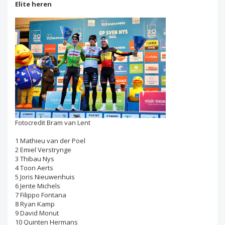
Elite heren
Fotocredit Bram van Lent
1 Mathieu van der Poel
2 Emiel Verstrynge
3 Thibau Nys
4 Toon Aerts
5 Joris Nieuwenhuis
6 Jente Michels
7 Filippo Fontana
8 Ryan Kamp
9 David Monut
10 Quinten Hermans