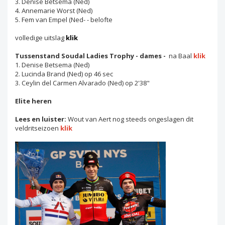
3. Denise Betsema (Ned)
4. Annemarie Worst (Ned)
5. Fem van Empel (Ned- - belofte
volledige uitslag
klik
Tussenstand Soudal Ladies Trophy - dames -
na Baal
klik
1. Denise Betsema (Ned)
2. Lucinda Brand (Ned) op 46 sec
3. Ceylin del Carmen Alvarado (Ned) op 2'38"
Elite heren
Lees en luister:
Wout van Aert nog steeds ongeslagen dit
veldritseizoen
klik