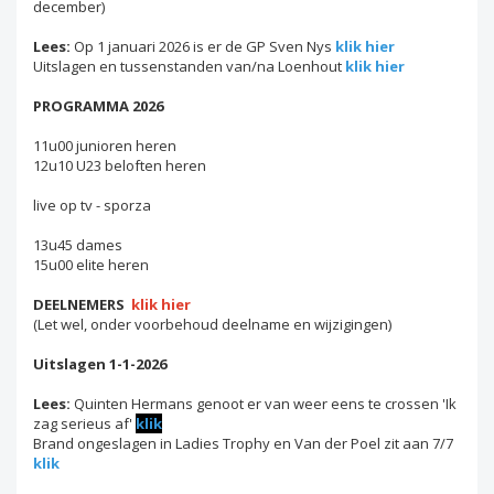
december)
Lees:
Op 1 januari 2026 is er de GP Sven Nys
klik hier
Uitslagen en tussenstanden van/na Loenhout
klik hier
PROGRAMMA 2026
11u00 junioren heren
12u10 U23 beloften heren
live op tv - sporza
13u45 dames
15u00 elite heren
DEELNEMERS
klik hier
(Let wel, onder voorbehoud deelname en wijzigingen)
Uitslagen 1-1-2026
Lees:
Quinten Hermans genoot er van weer eens te crossen 'Ik
zag serieus af'
klik
Brand ongeslagen in Ladies Trophy en Van der Poel zit aan 7/7
klik