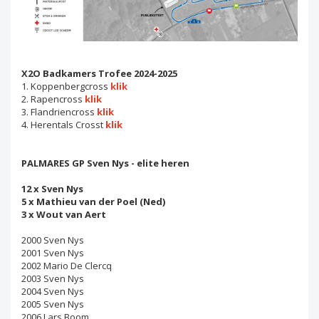
X2O Badkamers Trofee 2024-2025
1. Koppenbergcross
klik
2. Rapencross
klik
3. Flandriencross
klik
4. Herentals Crosst
klik
PALMARES GP Sven Nys - elite heren
12 x Sven Nys
5 x Mathieu van der Poel (Ned)
3 x Wout van Aert
2000 Sven Nys
2001 Sven Nys
2002 Mario De Clercq
2003 Sven Nys
2004 Sven Nys
2005 Sven Nys
2006 Lars Boom