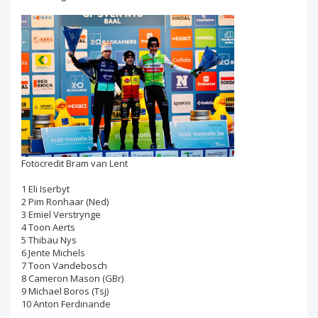
Fotocredit Bram van Lent
1 Eli Iserbyt
2 Pim Ronhaar (Ned)
3 Emiel Verstrynge
4 Toon Aerts
5 Thibau Nys
6 Jente Michels
7 Toon Vandebosch
8 Cameron Mason (GBr)
9 Michael Boros (Tsj)
10 Anton Ferdinande