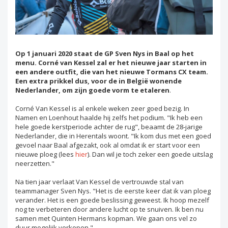
Op 1 januari 2020 staat de GP Sven Nys in Baal op het
menu. Corné van Kessel zal er het nieuwe jaar starten in
een andere outfit, die van het nieuwe Tormans CX team.
Een extra prikkel dus, voor de in België wonende
Nederlander, om zijn goede vorm te etaleren
.
Corné Van Kessel is al enkele weken zeer goed bezig. In
Namen en Loenhout haalde hij zelfs het podium. "Ik heb een
hele goede kerstperiode achter de rug", beaamt de 28-jarige
Nederlander, die in Herentals woont. "Ik kom dus met een goed
gevoel naar Baal afgezakt, ook al omdat ik er start voor een
nieuwe ploeg (lees
hier
). Dan wil je toch zeker een goede uitslag
neerzetten."
Na tien jaar verlaat Van Kessel de vertrouwde stal van
teammanager Sven Nys. "Het is de eerste keer dat ik van ploeg
verander. Het is een goede beslissing geweest. Ik hoop mezelf
nog te verbeteren door andere lucht op te snuiven. Ik ben nu
samen met Quinten Hermans kopman. We gaan ons vel zo
duur mogelijk verkopen."