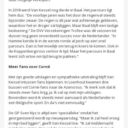
In 2018 werd Van Kessel nog derde in Baal. Het parcours ligt
hem dus. "De voorbije jaren was het door de regenval steeds
bijzonder zwaar. De regen is dit jaar wat achterwege gebleven,
waardoor het er droger zal bijliggen. Maar Baal blijft een lastige
bedoening." De DVV Verzekeringen Trofee was dit seizoen tot
dusver nog geen onverdeeld succes voor de Nederlander. "In
Hamme kende ik in de eerste ronde al pech op een snel
parcours. Dan is het moeilijk om terug in koers te komen. Ook in
de Koppenbergcross verloor ik tijd. Maar het parcours in Baal
leent zich ertoe om tijd terug te pakken."
Meer fans voor Corné
Met zijn goede uitslagen en sympathieke uitstraling blijft Van
Kessel intussen fans bijwinnen. In Loenhout kwamen drie
bussen vol Corné-fans naar de Azencross. "Ik merk ook dat ik
steeds meer fans krijg, ja. Ik val op met mijn uitslagen.
Bovendien word ik steeds meer aanvaard als Nederlander in
een Belgische sport. En da's niet eenvoudig."
De GP Sven Nys is altijd een 'specialleke' omdat het
georganiseerd wordt op nieuwjaarsdag. "Maar ik zal heel vroeg
in mijn bed liggen", geeft Van Kessel toe. "Ik zal middernacht