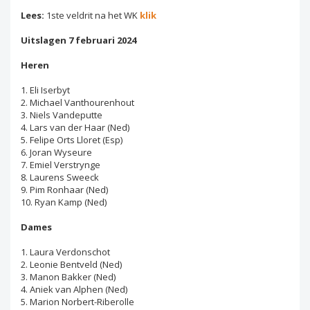
Lees:
1ste veldrit na het WK
klik
Uitslagen 7 februari 2024
Heren
1. Eli Iserbyt
2. Michael Vanthourenhout
3. Niels Vandeputte
4. Lars van der Haar (Ned)
5. Felipe Orts Lloret (Esp)
6. Joran Wyseure
7. Emiel Verstrynge
8. Laurens Sweeck
9. Pim Ronhaar (Ned)
10. Ryan Kamp (Ned)
Dames
1. Laura Verdonschot
2. Leonie Bentveld (Ned)
3. Manon Bakker (Ned)
4. Aniek van Alphen (Ned)
5. Marion Norbert-Riberolle