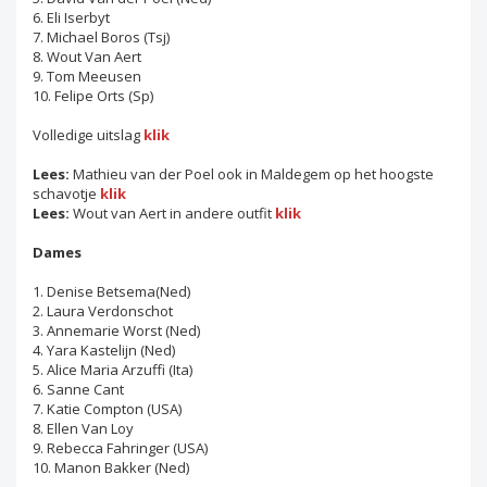
6. Eli Iserbyt
7. Michael Boros (Tsj)
8. Wout Van Aert
9. Tom Meeusen
10. Felipe Orts (Sp)
Volledige uitslag
klik
Lees:
Mathieu van der Poel ook in Maldegem op het hoogste
schavotje
klik
Lees:
Wout van Aert in andere outfit
klik
Dames
1. Denise Betsema(Ned)
2. Laura Verdonschot
3. Annemarie Worst (Ned)
4. Yara Kastelijn (Ned)
5. Alice Maria Arzuffi (Ita)
6. Sanne Cant
7. Katie Compton (USA)
8. Ellen Van Loy
9. Rebecca Fahringer (USA)
10. Manon Bakker (Ned)