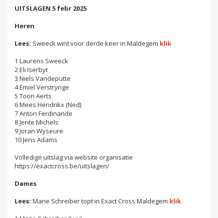
UITSLAGEN 5 febr 2025
Heren
Lees:
Sweeck wint voor derde keer in Maldegem
klik
1 Laurens Sweeck
2 Eli Iserbyt
3 Niels Vandeputte
4 Emiel Verstrynge
5 Toon Aerts
6 Mees Hendrikx (Ned)
7 Anton Ferdinande
8 Jente Michels
9 Joran Wyseure
10 Jens Adams
Volledige uitslag via website organisatie
https://exactcross.be/uitslagen/
Dames
Lees:
Marie Schreiber topt in Exact Cross Maldegem
klik