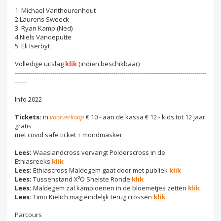
1. Michael Vanthourenhout
2 Laurens Sweeck
3. Ryan Kamp (Ned)
4 Niels Vandeputte
5. Eli Iserbyt
Volledige uitslag
klik
(indien beschikbaar)
-------------------------------------------------------------------------------------------------
------
Info 2022
Tickets:
in
voorverkoop
€ 10 - aan de kassa € 12 - kids tot 12 jaar
gratis
met covid safe ticket + mondmasker
Lees:
Waaslandcross vervangt Polderscross in de
Ethiasreeks
klik
Lees:
Ethiascross Maldegem gaat door met publiek
klik
Lees:
Tussenstand X²O Snelste Ronde
klik
Lees:
Maldegem zal kampioenen in de bloemetjes zetten
klik
Lees:
Timo Kielich mag eindelijk terug crossen
klik
Parcours