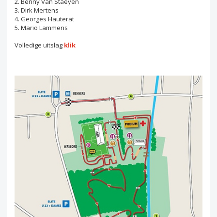
2. Benny Van Staeyen
3. Dirk Mertens
4. Georges Hauterat
5. Mario Lammens
Volledige uitslag
klik