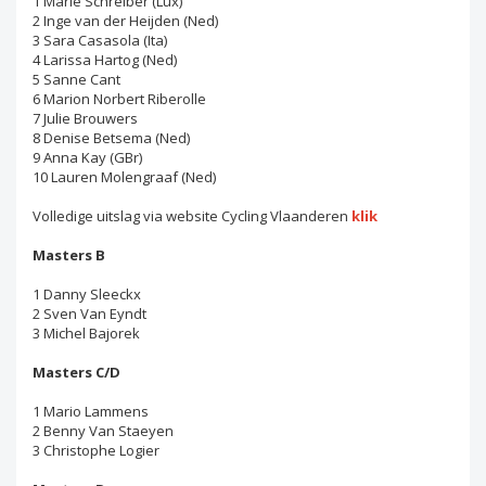
1 Marie Schreiber (Lux)
2 Inge van der Heijden (Ned)
3 Sara Casasola (Ita)
4 Larissa Hartog (Ned)
5 Sanne Cant
6 Marion Norbert Riberolle
7 Julie Brouwers
8 Denise Betsema (Ned)
9 Anna Kay (GBr)
10 Lauren Molengraaf (Ned)
Volledige uitslag via website Cycling Vlaanderen
klik
Masters B
1 Danny Sleeckx
2 Sven Van Eyndt
3 Michel Bajorek
Masters C/D
1 Mario Lammens
2 Benny Van Staeyen
3 Christophe Logier