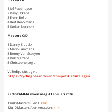
1 Jef Paeshuyse
2 Davy Urkens
3 Erwin Bollen
4 Bert Berckmans
5 Stefan Nerinckx
Masters C/D
1 Danny Sleeckx
2 Mario Lammens
3 Benny Van Staeyen
4 Dirk Mertens
5 Christophe Logier
Volledige uitslag via
https://cycling.vlaanderen/competitie/uitslagen
PROGRAMMA woensdag 4 februari 2026
11u00 Masters B en C
klik
12u10 Masters A en Amateurs
klik