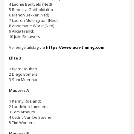
4 Leonie Bentveld (Ned)
5 Rebecca Gariboldi (Ita)
6 Manon Bakker (Ned)
7 Lauren Molengraaf (Ned)
8 Annemarie Worst (Ned)
9 Alicia Franck
10 Julie Brouwers
Volledige uitslag via
https://www.acn-timing.com
Elite 3
1 Bjorn Houben
2 Diego Bomere
3 Sam Moerman
Masters A
1 Kenny Roelandt
2 Laudelino Lammens
3 Tom Arnouts
4 Cedric Van De Steene
5 Tim Wouters
Masters B