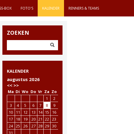
SS-BOX
FOTO'S
KALENDER
RENNERS & TEAMS
ZOEKEN
KALENDER
augustus 2026
<<
>>
Ma
Di
Wo
Do
Vr
Za
Zo
1
2
3
4
5
6
7
8
9
10
11
12
13
14
15
16
17
18
19
20
21
22
23
24
25
26
27
28
29
30
31