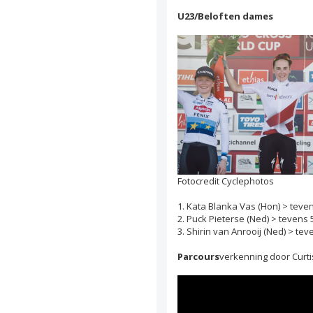
U23/Beloften dames
Fotocredit Cyclephotos
1. Kata Blanka Vas (Hon) > tev
2. Puck Pieterse (Ned) > teven
3. Shirin van Anrooij (Ned) > t
Parcours
verkenning door Curti