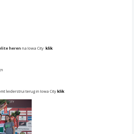
elite heren
na Iowa City
klik
tn
t leiderstrui terug in Iowa City
klik