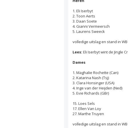
Heren
1. Eli Iserbyt
2. Toon Aerts
3. Daan Soete
4. Gianni Vermeersch
5. Laurens Sweeck
volledige uitslag en stand in W
Lees:
Eli Iserbyt wint de Jingle
Dames
1. Maghalie Rochette (Can)
2. Katarina Nash (Tsj)
3. Clara Honsinger (USA)
4. Inge van der Heijden (Ned)
5. Evie Richards (GBr)
15. Loes Sels
17. Ellen Van Loy
27. Marthe Truyen
volledige uitslag en stand in W