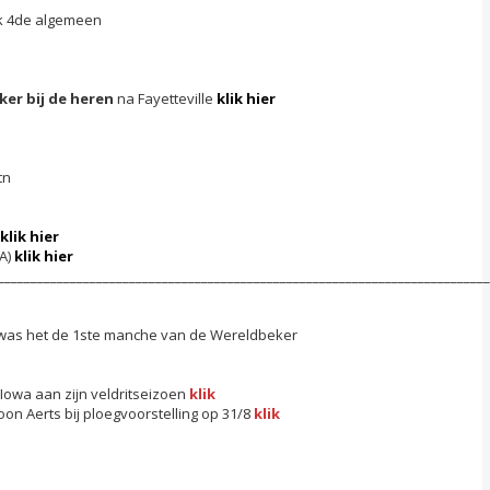
ok 4de algemeen
er bij de heren
na Fayetteville
klik hier
tn
klik hier
SA)
klik hier
___________________________________________________________________________
0 was het de 1ste manche van de Wereldbeker
 Iowa aan zijn veldritseizoen
klik
on Aerts bij ploegvoorstelling op 31/8
klik