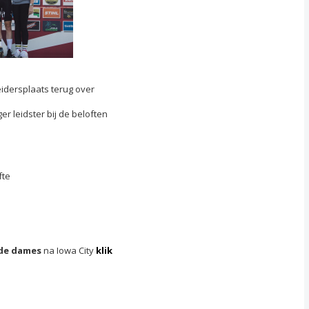
eidersplaats terug over
er leidster bij de beloften
fte
 de dames
na Iowa City
klik