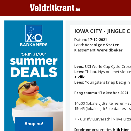
IOWA CITY - JINGLE 
Datum:
17-10-2021
Land:
Verenigde Staten
Klassement:
Wereldbeker
Lees:
UCI World Cup Cyclo-Cros
Lees:
Thibau Nys out met sleu
+
klik
Lees:
Youngsters knap bezig i
Programma 17 oktober 2021
14u00 (lokale tijd) Elite heren - st
15u45 (lokale tijd) Elite dames - s
+ 7 uur ifv uurverschil > live ui
Deelnemers:
entries
klik hier