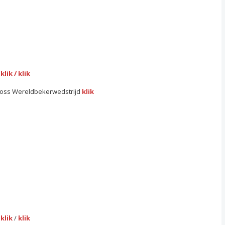
B
klik
/
klik
 Cross Wereldbekerwedstrijd
klik
B
klik
/
klik