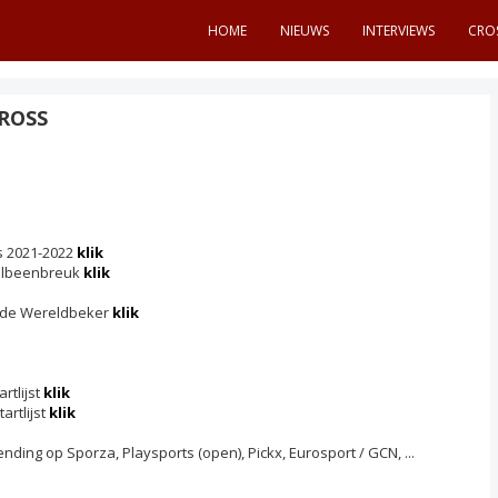
HOME
NIEUWS
INTERVIEWS
CRO
CROSS
s 2021-2022
klik
telbeenbreuk
klik
n de Wereldbeker
klik
artlijst
klik
tartlijst
klik
tzending op Sporza, Playsports (open), Pickx, Eurosport / GCN, ...