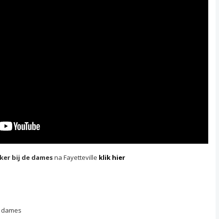
ker
bij de dames
na Fayetteville
klik hier
n dames