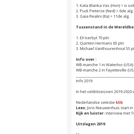
1. Kata Blanka Vas (Hon) > is o
2. Puck Pieterse (Ned) > 6de alg.
3. Gaia Realini (Ita) > 11de alg.
Tussenstand in de Wereldbek
1. Eli Iserbyt 70 ptn
2. Quinten Hermans 65 ptn
3. Michael Vanthourenhout 55 p
Info over :
WB-manche 1 in Waterloo (USA)
WB-manche 2 in Fayetteville (U
________________________________
Info 2019
In het veldritseizoen 2019-202
Nederlandse selectie
klik
Lees:
Joris Nieuwenhuis start in
Kijk en luister:
interview met To
Uitslagen 2019