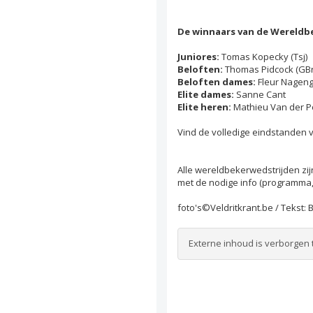
De winnaars van de Wereldbe
Juniores:
Tomas Kopecky (Tsj)
Beloften:
Thomas Pidcock (GBr
Beloften dames:
Fleur Nageng
Elite dames:
Sanne Cant
Elite heren:
Mathieu Van der Po
Vind de volledige eindstanden 
Alle wereldbekerwedstrijden zij
met de nodige info (programma, 
foto's©Veldritkrant.be / Tekst: 
Externe inhoud is verborgen 