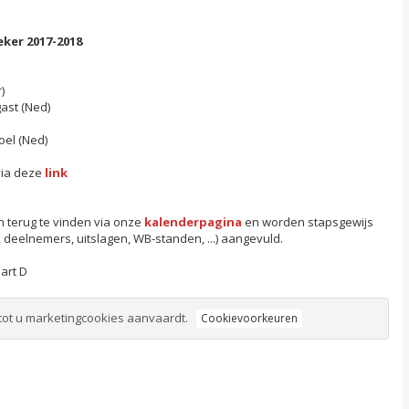
ker 2017-2018
)
ast (Ned)
el (Ned)
via deze
link
n terug te vinden via onze
kalenderpagina
en worden stapsgewijs
deelnemers, uitslagen, WB-standen, ...) aangevuld.
Bart D
tot u marketingcookies aanvaardt.
Cookievoorkeuren