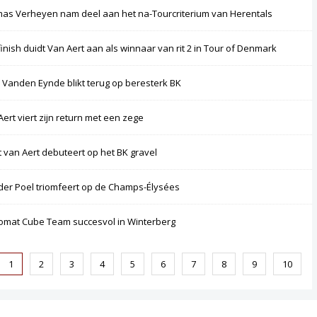
as Verheyen nam deel aan het na-Tourcriterium van Herentals
finish duidt Van Aert aan als winnaar van rit 2 in Tour of Denmark
 Vanden Eynde blikt terug op beresterk BK
Aert viert zijn return met een zege
 van Aert debuteert op het BK gravel
der Poel triomfeert op de Champs-Élysées
omat Cube Team succesvol in Winterberg
1
2
3
4
5
6
7
8
9
10