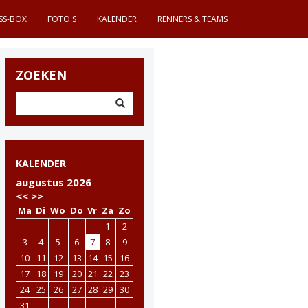
SS-BOX
FOTO'S
KALENDER
RENNERS & TEAMS
ZOEKEN
KALENDER
augustus 2026
<<
>>
Ma
Di
Wo
Do
Vr
Za
Zo
1
2
3
4
5
6
7
8
9
10
11
12
13
14
15
16
17
18
19
20
21
22
23
24
25
26
27
28
29
30
31