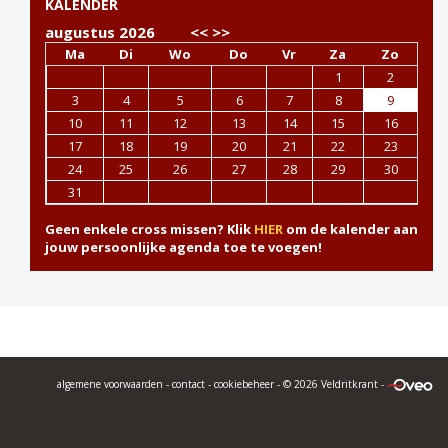
KALENDER
augustus 2026
<<
>>
Ma
Di
Wo
Do
Vr
Za
Zo
1
2
3
4
5
6
7
8
9
10
11
12
13
14
15
16
17
18
19
20
21
22
23
24
25
26
27
28
29
30
31
Geen enkele cross missen? Klik
HIER
om de kalender aan
jouw persoonlijke agenda toe te voegen!
algemene voorwaarden
-
contact
-
cookiebeheer
- © 2026 Veldritkrant -