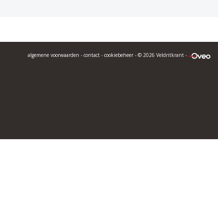
algemene voorwaarden
-
contact
-
cookiebeheer
- © 2026 Veldritkrant -