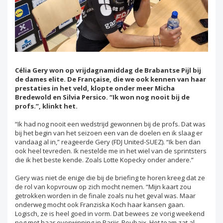
Célia Gery won op vrijdagnamiddag de Brabantse Pijl bij
de dames elite. De Française, die we ook kennen van haar
prestaties in het veld, klopte onder meer Micha
Bredewold en Silvia Persico. “Ik won nog nooit bij de
profs.”, klinkt het.
“Ik had nog nooit een wedstrijd gewonnen bij de profs. Dat was
bij het begin van het seizoen een van de doelen en ik slaag er
vandaag al in,” reageerde Gery (FDJ United-SUEZ). “Ik ben dan
ook heel tevreden. Ik nestelde me in het wiel van de sprintsters
die ik het beste kende. Zoals Lotte Kopecky onder andere.”
Gery was niet de enige die bij de briefing te horen kreeg dat ze
de rol van kopvrouw op zich mocht nemen. “Mijn kaart zou
getrokken worden in de finale zoals nu het geval was. Maar
onderweg mocht ook Franziska Koch haar kansen gaan.
Logisch, ze is heel goed in vorm. Dat bewees ze vorig weekend
nog met haar overwinning in Parijs-Roubaix. Het team zat al