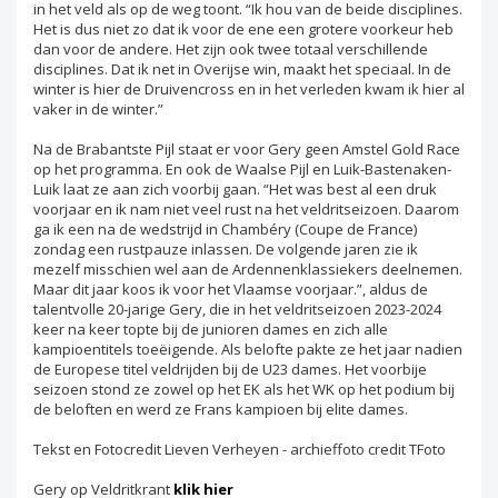
in het veld als op de weg toont. “Ik hou van de beide disciplines.
Het is dus niet zo dat ik voor de ene een grotere voorkeur heb
dan voor de andere. Het zijn ook twee totaal verschillende
disciplines. Dat ik net in Overijse win, maakt het speciaal. In de
winter is hier de Druivencross en in het verleden kwam ik hier al
vaker in de winter.”
Na de Brabantste Pijl staat er voor Gery geen Amstel Gold Race
op het programma. En ook de Waalse Pijl en Luik-Bastenaken-
Luik laat ze aan zich voorbij gaan. “Het was best al een druk
voorjaar en ik nam niet veel rust na het veldritseizoen. Daarom
ga ik een na de wedstrijd in Chambéry (Coupe de France)
zondag een rustpauze inlassen. De volgende jaren zie ik
mezelf misschien wel aan de Ardennenklassiekers deelnemen.
Maar dit jaar koos ik voor het Vlaamse voorjaar.”, aldus de
talentvolle 20-jarige Gery, die in het veldritseizoen 2023-2024
keer na keer topte bij de junioren dames en zich alle
kampioentitels toeëigende. Als belofte pakte ze het jaar nadien
de Europese titel veldrijden bij de U23 dames. Het voorbije
seizoen stond ze zowel op het EK als het WK op het podium bij
de beloften en werd ze Frans kampioen bij elite dames.
Tekst en Fotocredit Lieven Verheyen - archieffoto credit TFoto
Gery op Veldritkrant
klik hier