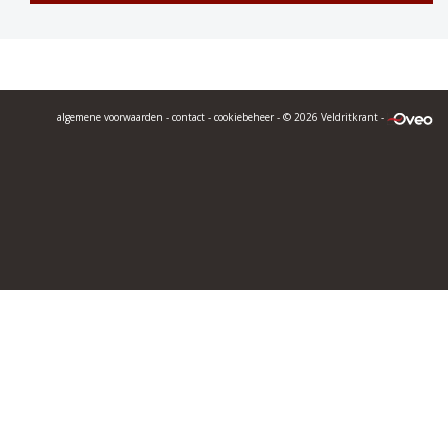
algemene voorwaarden
-
contact
-
cookiebeheer
- © 2026 Veldritkrant -