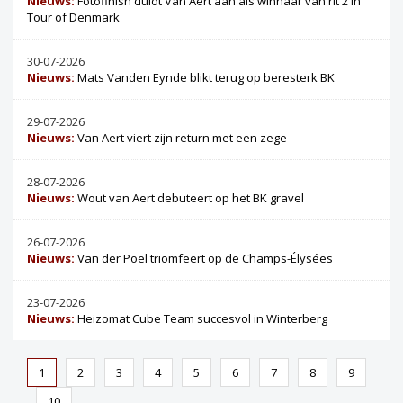
Nieuws:
Fotofinish duidt Van Aert aan als winnaar van rit 2 in
Tour of Denmark
30-07-2026
Nieuws:
Mats Vanden Eynde blikt terug op beresterk BK
29-07-2026
Nieuws:
Van Aert viert zijn return met een zege
28-07-2026
Nieuws:
Wout van Aert debuteert op het BK gravel
26-07-2026
Nieuws:
Van der Poel triomfeert op de Champs-Élysées
23-07-2026
Nieuws:
Heizomat Cube Team succesvol in Winterberg
1
2
3
4
5
6
7
8
9
10