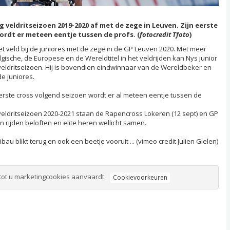
g veldritseizoen 2019-2020 af met de zege in Leuven. Zijn eerste
ordt er meteen eentje tussen de profs. (
fotocredit Tfoto
)
t veld bij de juniores met de zege in de GP Leuven 2020. Met meer
ische, de Europese en de Wereldtitel in het veldrijden kan Nys junior
veldritseizoen. Hij is bovendien eindwinnaar van de Wereldbeker en
de juniores.
erste cross volgend seizoen wordt er al meteen eentje tussen de
veldritseizoen 2020-2021 staan de Rapencross Lokeren (12 sept) en GP
n rijden beloften en elite heren wellicht samen.
ibau blikt terug en ook een beetje vooruit ... (vimeo credit Julien Gielen)
tot u marketingcookies aanvaardt.
Cookievoorkeuren