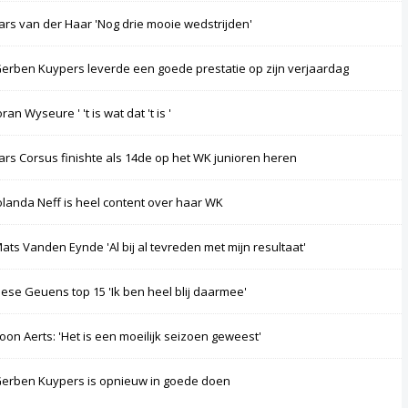
ars van der Haar 'Nog drie mooie wedstrijden'
erben Kuypers leverde een goede prestatie op zijn verjaardag
oran Wyseure ' 't is wat dat 't is '
ars Corsus finishte als 14de op het WK junioren heren
olanda Neff is heel content over haar WK
ats Vanden Eynde 'Al bij al tevreden met mijn resultaat'
iese Geuens top 15 'Ik ben heel blij daarmee'
oon Aerts: 'Het is een moeilijk seizoen geweest'
erben Kuypers is opnieuw in goede doen