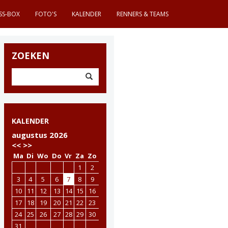
SS-BOX
FOTO'S
KALENDER
RENNERS & TEAMS
ZOEKEN
KALENDER
augustus 2026
<<
>>
Ma
Di
Wo
Do
Vr
Za
Zo
1
2
3
4
5
6
7
8
9
10
11
12
13
14
15
16
17
18
19
20
21
22
23
24
25
26
27
28
29
30
31