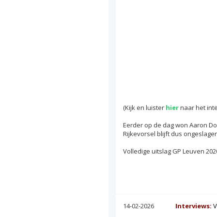
(Kijk en luister
hier
naar het int
Eerder op de dag won Aaron Doc
Rijkevorsel blijft dus ongeslage
Volledige uitslag GP Leuven 20
14-02-2026
Interviews:
V