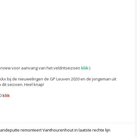
erview voor aanvang van het veldritseizoen
klik
)
kx bij de nieuwelingen de GP Leuven 2020 en de jongeman uit
n dit seizoen. Heel knap!
20
klik
andeputte remonteert Vanthourenhout in laatste rechte lijn