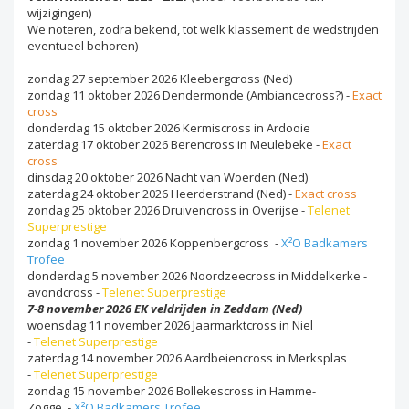
wijzigingen)
We noteren, zodra bekend, tot welk klassement de wedstrijden
eventueel behoren)
zondag 27 september 2026 Kleebergcross (Ned)
zondag 11 oktober 2026 Dendermonde (Ambiancecross?) -
Exact
cross
donderdag 15 oktober 2026 Kermiscross in Ardooie
zaterdag 17 oktober 2026 Berencross in Meulebeke -
Exact
cross
dinsdag 20 oktober 2026 Nacht van Woerden (Ned)
zaterdag 24 oktober 2026 Heerderstrand (Ned) -
Exact cross
zondag 25 oktober 2026 Druivencross in Overijse -
Telenet
Superprestige
zondag 1 november 2026 Koppenbergcross -
X²O Badkamers
Trofee
donderdag 5 november 2026 Noordzeecross in Middelkerke -
avondcross -
Telenet
Superprestige
7-8 november 2026 EK veldrijden in Zeddam (Ned)
woensdag 11 november 2026 Jaarmarktcross in Niel
-
Telenet
Superprestige
zaterdag 14 november 2026 Aardbeiencross in Merksplas
-
Telenet
Superprestige
zondag 15 november 2026 Bollekescross in Hamme-
Zogge -
X²O Badkamers Trofee