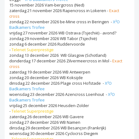
15 november 2026 Vam-bergcross (Ned)
zaterdag 21 november 2026 Rapencross in Lokeren -
Exact
cross
zondag 22 november 2026 be-Mine cross in Beringen -
X²O
Badkamers Trofee
vrijdag 27 november 2026 WB Ostrava (Tsjechië) - avond?
zondag 29 november 2026 WB Tabor (Tsjechië)
zondag 6 december 2026 Ruddervoorde
-
Telenet
Superprestige
zondag 13 december 2026 WB Glasgow (Schotland)
donderdag 17 december 2026 Zilvermeercross in Mol -
Exact
cross
zaterdag 19 december 2026 WB Antwerpen
zondag 20 december 2026 WB Koksijde
dinsdag 22 december 2026 Plage cross Hofstade -
X²O
Badkamers Trofee
woensdag 23 december 2026 Azencross Loenhout -
X²O
Badkamers Trofee
vrijdag 25 december 2026 Heusden-Zolder
-
Telenet
Superprestige
zaterdag 26 december 2026 WB Gavere
zondag 27 december 2026 WB Namen
dinsdag 29 december 2026 WB Besançon (Frankrijk)
woensdag 30 december 2026 Cyclocrss Diegem
-
Telenet
Superprestige