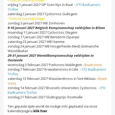
vrijdag 1 januari 2027 GP Sven Nys in Baal -
X²O Badkamers
Trofee
zaterdag 2 januari 2027 Cyclocross Gullegem
-
Telenet
Superprestige
zondag 3 januari 2027 WB Zonhoven
9-10 januari 2027 Belgisch Kampioenschap veldrijden in Bilzen
maandag 11 januari 2027 Cyclocross Otegem
zondag 17 januari 2027 WB Benidorm (Spanje)
zaterdag 23 januari 2027 WB Hamme
zondag 24 januari 2027 WB Hoogerheide (Ned) slotmanche
Wereldbeker
29-31 januari 2027 Wereldkampioenschap veldrijden in
Oostende
woensdag 3 februari 2027 Parkcross Maldegem -
Exact cross
zondag 7 februari 2027 Krawatencross in Lille -
X²O Badkamers
Trofee
zaterdag 13 februari 2027 Waaslandcross in Sint-Niklaas -
Exact
cross
zondag 14 februari 2027 Brussels Universities Cyclocross -
X²O
Badkamers Trofee
zondag 21 februari 2027 Sluitingsprijs Oostmalle
Ten gepaste tijde wordt de nodige info geplaatst via onze
kalenderpagina
klik hier