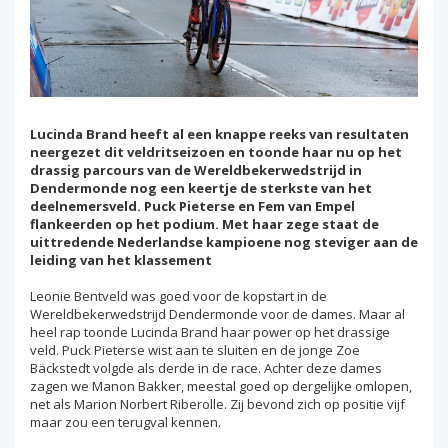
Lucinda Brand heeft al een knappe reeks van resultaten
neergezet dit veldritseizoen en toonde haar nu op het
drassig parcours van de Wereldbekerwedstrijd in
Dendermonde nog een keertje de sterkste van het
deelnemersveld. Puck Pieterse en Fem van Empel
flankeerden op het podium. Met haar zege staat de
uittredende Nederlandse kampioene nog steviger aan de
leiding van het klassement
Leonie Bentveld was goed voor de kopstart in de
Wereldbekerwedstrijd Dendermonde voor de dames. Maar al
heel rap toonde Lucinda Brand haar power op het drassige
veld. Puck Pieterse wist aan te sluiten en de jonge Zoe
Bäckstedt volgde als derde in de race. Achter deze dames
zagen we Manon Bakker, meestal goed op dergelijke omlopen,
net als Marion Norbert Riberolle. Zij bevond zich op positie vijf
maar zou een terugval kennen.