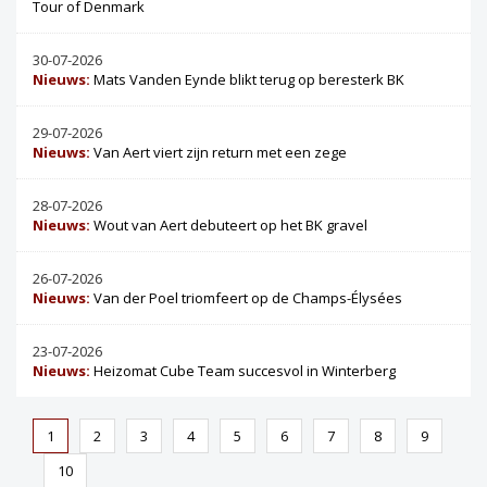
Tour of Denmark
30-07-2026
Nieuws:
Mats Vanden Eynde blikt terug op beresterk BK
29-07-2026
Nieuws:
Van Aert viert zijn return met een zege
28-07-2026
Nieuws:
Wout van Aert debuteert op het BK gravel
26-07-2026
Nieuws:
Van der Poel triomfeert op de Champs-Élysées
23-07-2026
Nieuws:
Heizomat Cube Team succesvol in Winterberg
1
2
3
4
5
6
7
8
9
10