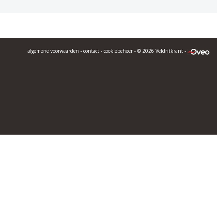
algemene voorwaarden
-
contact
-
cookiebeheer
- © 2026 Veldritkrant -