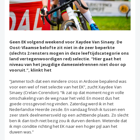
Geen EK volgend weekend voor Xaydee Van Sinaey. De
Oost-Vlaamse belofte zit niet in de zeer beperkte
(slechts 2 rensters mogen in deze leeftijdscategorie ons
land vertegenwoordigen red) selectie. “Hier gaat het
niveau van het jeugdige dameswielrennen niet door op
vooruit.”, klinkt het
“Jammer toch dat een mindere cross in Ardooie bepalend was
voor een wel of niet selectie van het EK”, zucht Xaydee Van
Sinaey (Crelan-Corendon). “Ik zat op dat moment nog in volle
omschakeling van de weg naar het veld. En moest dus het
goede crossgevoel nog vinden. Zaterdag werd ik in het
Nederlandse Heerde zesde. En vandaag finish ik tussen een
zeer sterk deelnemersveld op een achttiende plaats. Zo slecht
ben ik dan toch niet bezig zou ik durven denken. Wetende dat
ik mijn conditie richting het EK naar een hoger pijl aan het
duwen was.”