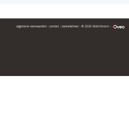
algemene voorwaarden
-
contact
-
cookiebeheer
- © 2026 Veldritkrant -