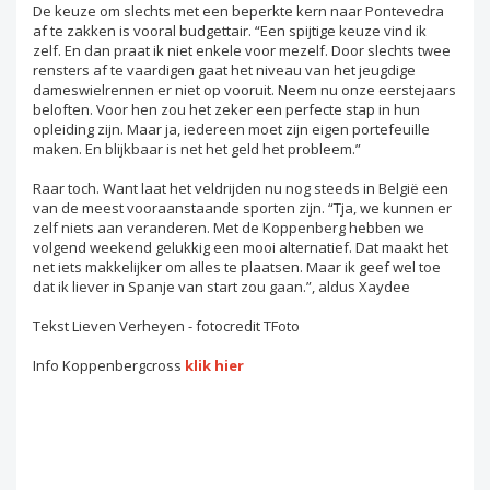
De keuze om slechts met een beperkte kern naar Pontevedra
af te zakken is vooral budgettair. “Een spijtige keuze vind ik
zelf. En dan praat ik niet enkele voor mezelf. Door slechts twee
rensters af te vaardigen gaat het niveau van het jeugdige
dameswielrennen er niet op vooruit. Neem nu onze eerstejaars
beloften. Voor hen zou het zeker een perfecte stap in hun
opleiding zijn. Maar ja, iedereen moet zijn eigen portefeuille
maken. En blijkbaar is net het geld het probleem.”
Raar toch. Want laat het veldrijden nu nog steeds in België een
van de meest vooraanstaande sporten zijn. “Tja, we kunnen er
zelf niets aan veranderen. Met de Koppenberg hebben we
volgend weekend gelukkig een mooi alternatief. Dat maakt het
net iets makkelijker om alles te plaatsen. Maar ik geef wel toe
dat ik liever in Spanje van start zou gaan.”, aldus Xaydee
Tekst Lieven Verheyen - fotocredit TFoto
Info Koppenbergcross
klik hier