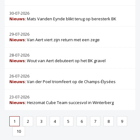
30-07-2026
Nieuws:
Mats Vanden Eynde blikt terug op beresterk BK
29-07-2026
Nieuws:
Van Aert viert zijn return met een zege
28-07-2026
Nieuws:
Wout van Aert debuteert op het BK gravel
26-07-2026
Nieuws:
Van der Poel triomfeert op de Champs-Élysées
23-07-2026
Nieuws:
Heizomat Cube Team succesvol in Winterberg
1
2
3
4
5
6
7
8
9
10