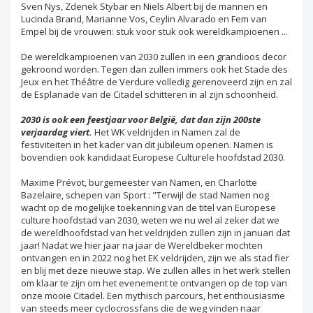
Sven Nys, Zdenek Stybar en Niels Albert bij de mannen en
Lucinda Brand, Marianne Vos, Ceylin Alvarado en Fem van
Empel bij de vrouwen: stuk voor stuk ook wereldkampioenen ...
De wereldkampioenen van 2030 zullen in een grandioos decor
gekroond worden. Tegen dan zullen immers ook het Stade des
Jeux en het Théâtre de Verdure volledig gerenoveerd zijn en zal
de Esplanade van de Citadel schitteren in al zijn schoonheid.
2030 is ook een feestjaar voor België, dat dan zijn 200ste
verjaardag viert.
Het WK veldrijden in Namen zal de
festiviteiten in het kader van dit jubileum openen. Namen is
bovendien ook kandidaat Europese Culturele hoofdstad 2030.
Maxime Prévot, burgemeester van Namen, en Charlotte
Bazelaire, schepen van Sport : "Terwijl de stad Namen nog
wacht op de mogelijke toekenning van de titel van Europese
culture hoofdstad van 2030, weten we nu wel al zeker dat we
de wereldhoofdstad van het veldrijden zullen zijn in januari dat
jaar! Nadat we hier jaar na jaar de Wereldbeker mochten
ontvangen en in 2022 nog het EK veldrijden, zijn we als stad fier
en blij met deze nieuwe stap. We zullen alles in het werk stellen
om klaar te zijn om het evenement te ontvangen op de top van
onze mooie Citadel. Een mythisch parcours, het enthousiasme
van steeds meer cyclocrossfans die de weg vinden naar