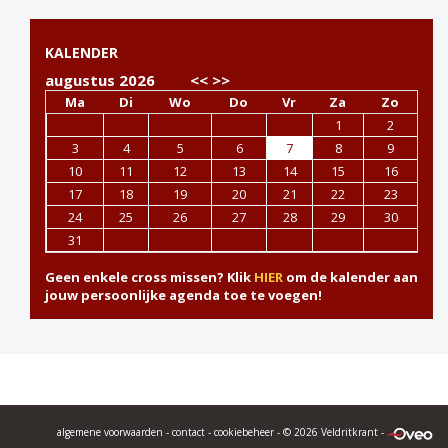
KALENDER
augustus 2026
<<
>>
Ma
Di
Wo
Do
Vr
Za
Zo
1
2
3
4
5
6
7
8
9
10
11
12
13
14
15
16
17
18
19
20
21
22
23
24
25
26
27
28
29
30
31
Geen enkele cross missen? Klik
HIER
om de kalender aan
jouw persoonlijke agenda toe te voegen!
algemene voorwaarden
-
contact
-
cookiebeheer
- © 2026 Veldritkrant -