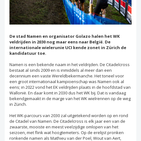
De stad Namen en organisator Golazo halen het WK
veldrijden in 2030 nog maar eens naar België. De
internationale wielerunie UCI kende zonet in Zürich de
kandidatuur toe.
Namen is een bekende naam in het veldrijden. De Citadelcross
bestaat al sinds 2009 en is inmiddels al meer dan een
decennium een vaste Wereldbekermanche. Het toneel voor
een groot internationaal kampioenschap was Namen ook al
eens; in 2022 vond het EK veldrijden plaats in de hoofdstad van
Wallonië. En daar komt in 2030 dus het WK bij. Dat is vandaag
bekendgemaakt in de marge van het WK wielrennen op de weg
in Zürich.
Het WK-parcours van 2030 zal uitgetekend worden op en rond
de Citadel van Namen. De Citadelcross is elk jaar een van de
zwaarste, mooiste en meest veelzijdige omlopen van het
seizoen, met flink wat hoogtemeters. Op de erelijst pronken
ronkende namen als Mathieu van der Poel, Wout van Aert,