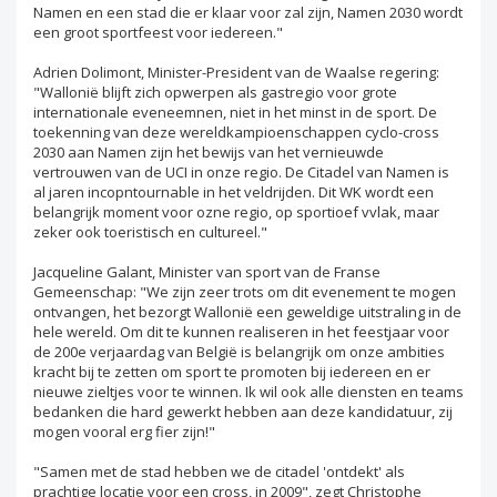
Namen en een stad die er klaar voor zal zijn, Namen 2030 wordt
een groot sportfeest voor iedereen."
Adrien Dolimont, Minister-President van de Waalse regering:
"Wallonië blijft zich opwerpen als gastregio voor grote
internationale eveneemnen, niet in het minst in de sport. De
toekenning van deze wereldkampioenschappen cyclo-cross
2030 aan Namen zijn het bewijs van het vernieuwde
vertrouwen van de UCI in onze regio. De Citadel van Namen is
al jaren incopntournable in het veldrijden. Dit WK wordt een
belangrijk moment voor ozne regio, op sportioef vvlak, maar
zeker ook toeristisch en cultureel."
Jacqueline Galant, Minister van sport van de Franse
Gemeenschap: "We zijn zeer trots om dit evenement te mogen
ontvangen, het bezorgt Wallonië een geweldige uitstraling in de
hele wereld. Om dit te kunnen realiseren in het feestjaar voor
de 200e verjaardag van België is belangrijk om onze ambities
kracht bij te zetten om sport te promoten bij iedereen en er
nieuwe zieltjes voor te winnen. Ik wil ook alle diensten en teams
bedanken die hard gewerkt hebben aan deze kandidatuur, zij
mogen vooral erg fier zijn!"
"Samen met de stad hebben we de citadel 'ontdekt' als
prachtige locatie voor een cross, in 2009", zegt Christophe