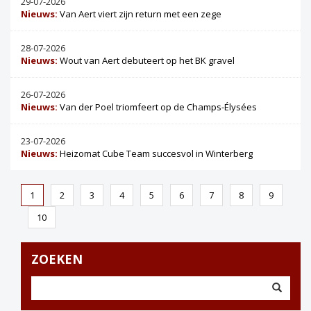
29-07-2026
Nieuws:
Van Aert viert zijn return met een zege
28-07-2026
Nieuws:
Wout van Aert debuteert op het BK gravel
26-07-2026
Nieuws:
Van der Poel triomfeert op de Champs-Élysées
23-07-2026
Nieuws:
Heizomat Cube Team succesvol in Winterberg
1
2
3
4
5
6
7
8
9
10
ZOEKEN