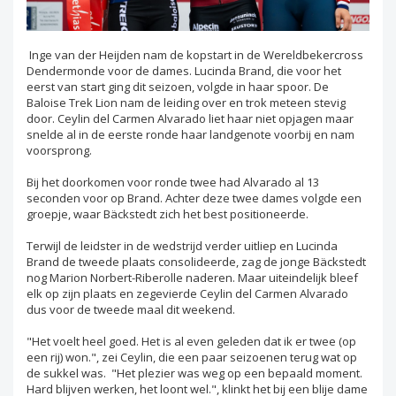
Inge van der Heijden nam de kopstart in de Wereldbekercross
Dendermonde voor de dames. Lucinda Brand, die voor het
eerst van start ging dit seizoen, volgde in haar spoor. De
Baloise Trek Lion nam de leiding over en trok meteen stevig
door. Ceylin del Carmen Alvarado liet haar niet opjagen maar
snelde al in de eerste ronde haar landgenote voorbij en nam
voorsprong.
Bij het doorkomen voor ronde twee had Alvarado al 13
seconden voor op Brand. Achter deze twee dames volgde een
groepje, waar Bäckstedt zich het best positioneerde.
Terwijl de leidster in de wedstrijd verder uitliep en Lucinda
Brand de tweede plaats consolideerde, zag de jonge Bäckstedt
nog Marion Norbert-Riberolle naderen. Maar uiteindelijk bleef
elk op zijn plaats en zegevierde Ceylin del Carmen Alvarado
dus voor de tweede maal dit weekend.
"Het voelt heel goed. Het is al even geleden dat ik er twee (op
een rij) won.", zei Ceylin, die een paar seizoenen terug wat op
de sukkel was. "Het plezier was weg op een bepaald moment.
Hard blijven werken, het loont wel.", klinkt het bij een blije dame