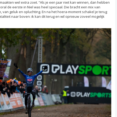
maakten wel extra zoet. “Als je een jaar niet kan winnen, dan hebben
ral de eerste in Niel was heel speciaal. Die bracht een mix van
, van geluk en opluchting. En na het hoera-moment schakel je terug
liteit naar boven: ik kan dit terug en wil opnieuw zoveel mogelijk