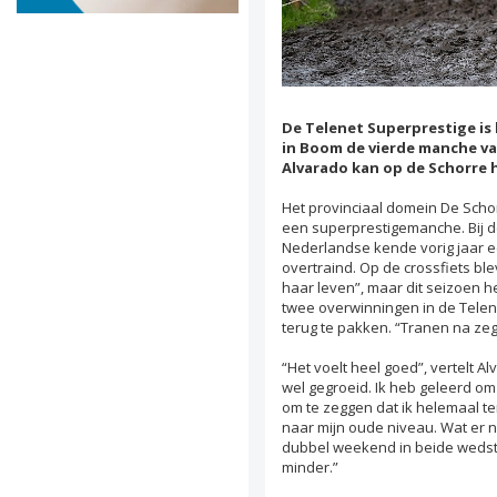
De Telenet Superprestige i
in Boom de vierde manche va
Alvarado kan op de Schorre h
Het provinciaal domein De Scho
een superprestigemanche. Bij de
Nederlandse kende vorig jaar e
overtraind. Op de crossfiets ble
haar leven”, maar dit seizoen 
twee overwinningen in de Telen
terug te pakken. “Tranen na zege 
“Het voelt heel goed”, vertelt A
wel gegroeid. Ik heb geleerd om 
om te zeggen dat ik helemaal te
naar mijn oude niveau. Wat er n
dubbel weekend in beide wedstr
minder.”