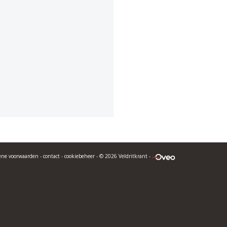
ene voorwaarden
-
contact
-
cookiebeheer
- © 2026 Veldritkrant -