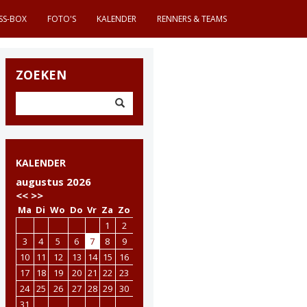
SS-BOX
FOTO'S
KALENDER
RENNERS & TEAMS
ZOEKEN
KALENDER
augustus 2026
<<
>>
Ma
Di
Wo
Do
Vr
Za
Zo
1
2
3
4
5
6
7
8
9
10
11
12
13
14
15
16
17
18
19
20
21
22
23
24
25
26
27
28
29
30
31