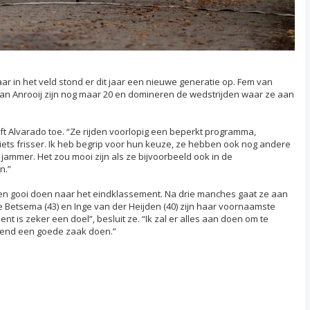
ar in het veld stond er dit jaar een nieuwe generatie op. Fem van
van Anrooij zijn nog maar 20 en domineren de wedstrijden waar ze aan
eeft Alvarado toe. “Ze rijden voorlopig een beperkt programma,
iets frisser. Ik heb begrip voor hun keuze, ze hebben ook nog andere
 jammer. Het zou mooi zijn als ze bijvoorbeeld ook in de
n.”
 een gooi doen naar het eindklassement. Na drie manches gaat ze aan
e Betsema (43) en Inge van der Heijden (40) zijn haar voornaamste
t is zeker een doel”, besluit ze. “Ik zal er alles aan doen om te
ekend een goede zaak doen.”