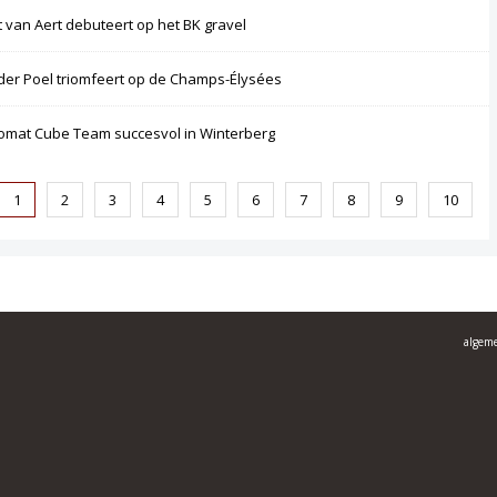
 van Aert debuteert op het BK gravel
der Poel triomfeert op de Champs-Élysées
omat Cube Team succesvol in Winterberg
1
2
3
4
5
6
7
8
9
10
algem