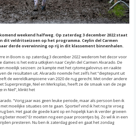
s komend weekend halfweg. Op zaterdag 3 december 2022 staat
n dit veldritseizoen op het programma. Ceylin del Carmen
aar derde overwinning op rij in dit klassement binnenhalen.
rre in Boom is op zaterdag 3 december 2022 wederom het decor voor
 dames is het extra uitkijken naar Ceylin del Carmen Alvarado. De
en moeilijk seizoen: ze kampte met het cytomegalovirus en raakte
ven de resultaten uit. Alvarado noemde het zelfs het “dieptepunt uit
heeft de wereldkampioene van 2020 de rug gerecht. Met onder andere
et Superprestige, Niel en Merksplas, heeft ze de smaak van de zege
in Niel”, klinkt het
lvarado. “Vorig jaar was geen leuke periode, maar als persoon ben ik
met moeilijke situaties om te gaan. Sportief vind ik het nog te vroeg
rug ben. Het gaat de goede kant op en hopelijk kan ik verder groeien
og beter moet? Er moeten nog een paar procentjes bij. Zo wil ik in een
ijden presteren. Nu ben ik zaterdag goed en gaat het zondag