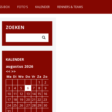
SS-BOX
FOTO'S
KALENDER
RENNERS & TEAMS
ZOEKEN
KALENDER
augustus 2026
<<
>>
Ma
Di
Wo
Do
Vr
Za
Zo
1
2
3
4
5
6
7
8
9
10
11
12
13
14
15
16
17
18
19
20
21
22
23
24
25
26
27
28
29
30
31