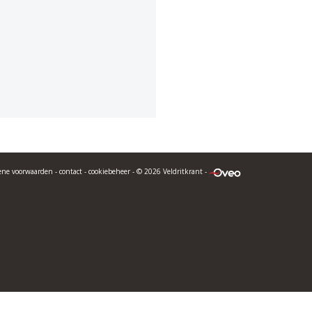
ene voorwaarden
-
contact
-
cookiebeheer
- © 2026 Veldritkrant -