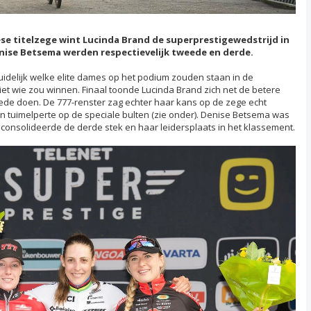
se titelzege wint Lucinda Brand de superprestigewedstrijd in
nise Betsema werden respectievelijk tweede en derde.
uidelijk welke elite dames op het podium zouden staan in de
iet wie zou winnen. Finaal toonde Lucinda Brand zich net de betere
de doen. De 777-renster zag echter haar kans op de zege echt
n tuimelperte op de speciale bulten (zie onder). Denise Betsema was
consolideerde de derde stek en haar leidersplaats in het klassement.