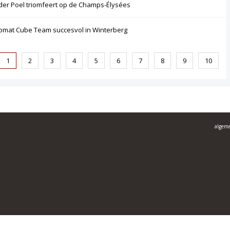
der Poel triomfeert op de Champs-Élysées
omat Cube Team succesvol in Winterberg
1
2
3
4
5
6
7
8
9
10
algem