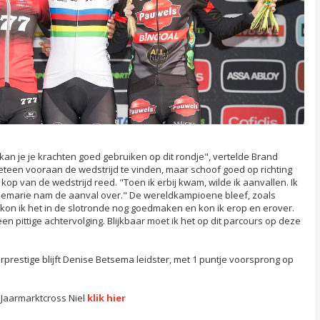
 kan je je krachten goed gebruiken op dit rondje", vertelde Brand
teen vooraan de wedstrijd te vinden, maar schoof goed op richting
op van de wedstrijd reed. "Toen ik erbij kwam, wilde ik aanvallen. Ik
nnemarie nam de aanval over." De wereldkampioene bleef, zoals
 kon ik het in de slotronde nog goedmaken en kon ik erop en erover.
een pittige achtervolging. Blijkbaar moet ik het op dit parcours op deze
prestige blijft Denise Betsema leidster, met 1 puntje voorsprong op
Jaarmarktcross Niel
klik hier