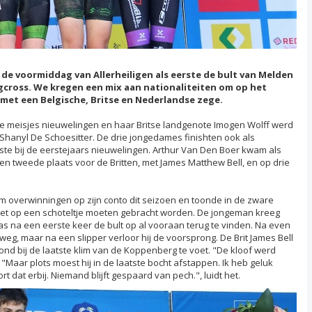
de voormiddag van Allerheiligen als eerste de bult van Melden
cross. We kregen een mix aan nationaliteiten om op het
 met een Belgische, Britse en Nederlandse zege.
de meisjes nieuwelingen en haar Britse landgenote Imogen Wolff werd
 Shanyl De Schoesitter. De drie jongedames finishten ook als
1ste bij de eerstejaars nieuwelingen. Arthur Van Den Boer kwam als
en tweede plaats voor de Britten, met James Matthew Bell, en op drie
m overwinningen op zijn conto dit seizoen en toonde in de zware
et op een schoteltje moeten gebracht worden. De jongeman kreeg
s na een eerste keer de bult op al vooraan terug te vinden. Na even
 weg, maar na een slipper verloor hij de voorsprong. De Brit James Bell
stond bij de laatste klim van de Koppenberg te voet. "De kloof werd
. "Maar plots moest hij in de laatste bocht afstappen. Ik heb geluk
t dat erbij. Niemand blijft gespaard van pech.", luidt het.