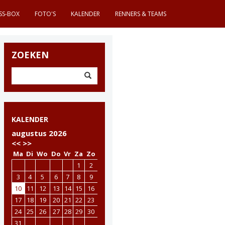
SS-BOX
FOTO'S
KALENDER
RENNERS & TEAMS
ZOEKEN
KALENDER
augustus 2026
<<
>>
Ma
Di
Wo
Do
Vr
Za
Zo
1
2
3
4
5
6
7
8
9
10
11
12
13
14
15
16
17
18
19
20
21
22
23
24
25
26
27
28
29
30
31