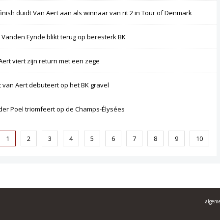
finish duidt Van Aert aan als winnaar van rit 2 in Tour of Denmark
 Vanden Eynde blikt terug op beresterk BK
Aert viert zijn return met een zege
 van Aert debuteert op het BK gravel
der Poel triomfeert op de Champs-Élysées
1
2
3
4
5
6
7
8
9
10
algem