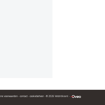
ene voorwaarden
-
contact
-
cookiebeheer
- © 2026 Veldritkrant -