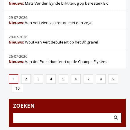
Nieuws:
Mats Vanden Eynde blikt terug op beresterk BK
29-07-2026
Nieuws:
Van Aert viert zijn return met een zege
28-07-2026
Nieuws:
Wout van Aert debuteert op het BK gravel
26-07-2026
Nieuws:
Van der Poel triomfeert op de Champs-Élysées
1
2
3
4
5
6
7
8
9
10
ZOEKEN