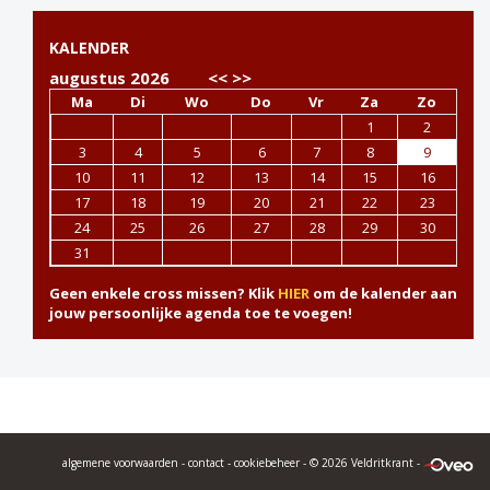
KALENDER
augustus 2026
<<
>>
Ma
Di
Wo
Do
Vr
Za
Zo
1
2
3
4
5
6
7
8
9
10
11
12
13
14
15
16
17
18
19
20
21
22
23
24
25
26
27
28
29
30
31
Geen enkele cross missen? Klik
HIER
om de kalender aan
jouw persoonlijke agenda toe te voegen!
algemene voorwaarden
-
contact
-
cookiebeheer
- © 2026 Veldritkrant -