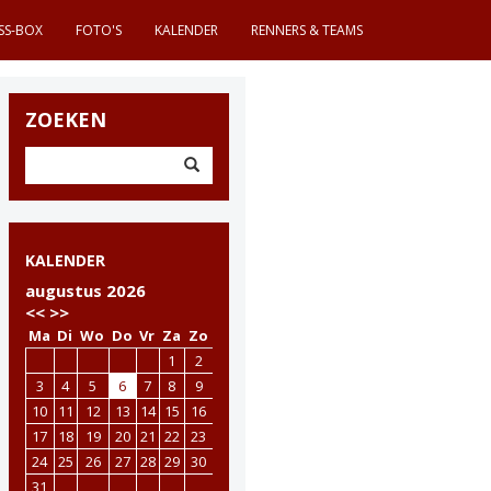
SS-BOX
FOTO'S
KALENDER
RENNERS & TEAMS
ZOEKEN
KALENDER
augustus 2026
<<
>>
Ma
Di
Wo
Do
Vr
Za
Zo
1
2
3
4
5
6
7
8
9
10
11
12
13
14
15
16
17
18
19
20
21
22
23
24
25
26
27
28
29
30
31