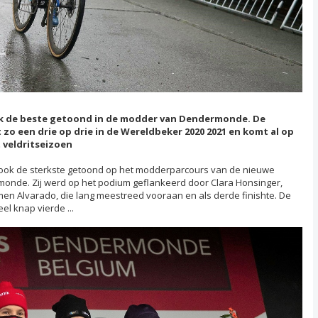
ok de beste getoond in de modder van Dendermonde. De
 zo een drie op drie in de Wereldbeker 2020 2021 en komt al op
t veldritseizoen
l ook de sterkste getoond op het modderparcours van de nieuwe
nde. Zij werd op het podium geflankeerd door Clara Honsinger,
men Alvarado, die lang meestreed vooraan en als derde finishte. De
el knap vierde ...