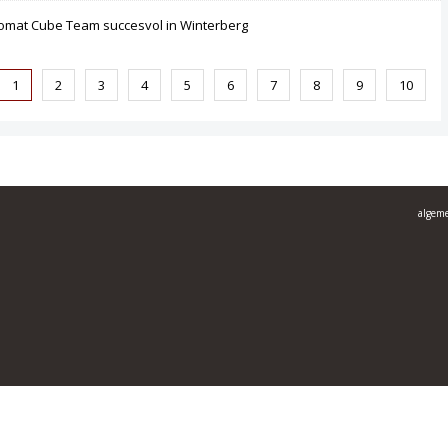
omat Cube Team succesvol in Winterberg
1
2
3
4
5
6
7
8
9
10
algem