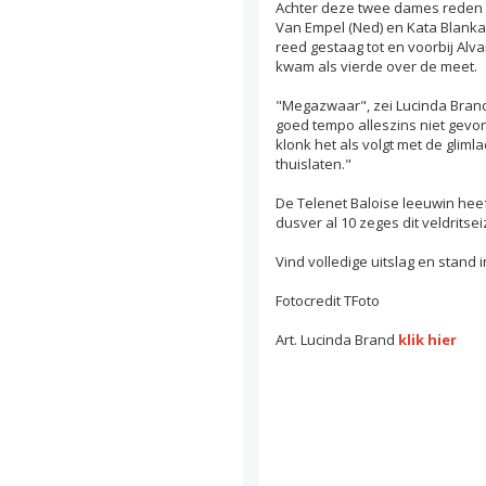
Achter deze twee dames reden e
Van Empel (Ned) en Kata Blanka
reed gestaag tot en voorbij Al
kwam als vierde over de meet.
"Megazwaar", zei Lucinda Brand 
goed tempo alleszins niet gevo
klonk het als volgt met de gliml
thuislaten."
De Telenet Baloise leeuwin he
dusver al 10 zeges dit veldritse
Vind volledige uitslag en sta
Fotocredit TFoto
Art. Lucinda Brand
klik hier