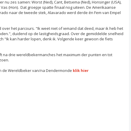
r nu zes samen: Worst (Ned), Cant, Betsema (Ned), Honsinger (USA),
 Vas (Hon). Dat groepje spatte finaal nog uiteen. De Amerikaanse
varado naar de tweede stek, Alavarado werd derde én Fem van Empel
over het parcours. "Ik weet niet of iemand dat deed, maar ik heb het
nden.", duidend op de lastigheidsgraad. Over de gemiddelde snelheid
ach "Ik kan harder lopen, denk ik. Volgende keer gewoon de fiets
eft na drie wereldbekermanches het maximum der punten en tot
izoen.
nd in de Wereldbeker van/na Dendermonde
klik hier