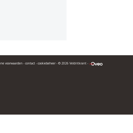
ene voorwaarden
-
contact
-
cookiebeheer
- © 2026 Veldritkrant -