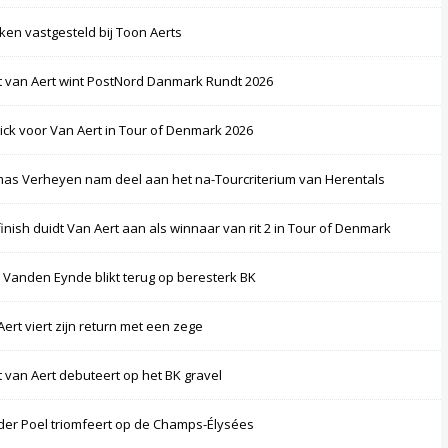
ken vastgesteld bij Toon Aerts
 van Aert wint PostNord Danmark Rundt 2026
rick voor Van Aert in Tour of Denmark 2026
as Verheyen nam deel aan het na-Tourcriterium van Herentals
finish duidt Van Aert aan als winnaar van rit 2 in Tour of Denmark
 Vanden Eynde blikt terug op beresterk BK
Aert viert zijn return met een zege
 van Aert debuteert op het BK gravel
der Poel triomfeert op de Champs-Élysées