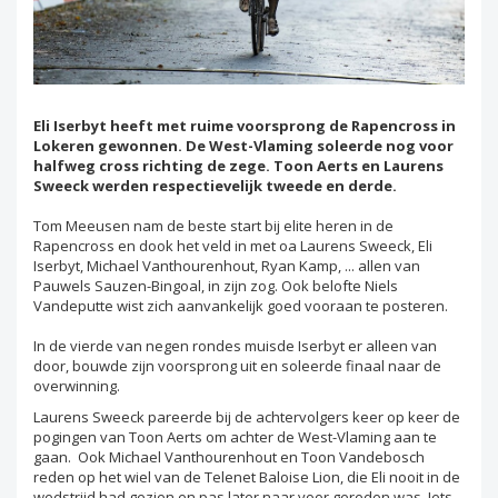
Eli Iserbyt heeft met ruime voorsprong de Rapencross in
Lokeren gewonnen. De West-Vlaming soleerde nog voor
halfweg cross richting de zege. Toon Aerts en Laurens
Sweeck werden respectievelijk tweede en derde.
Tom Meeusen nam de beste start bij elite heren in de
Rapencross en dook het veld in met oa Laurens Sweeck, Eli
Iserbyt, Michael Vanthourenhout, Ryan Kamp, ... allen van
Pauwels Sauzen-Bingoal, in zijn zog. Ook belofte Niels
Vandeputte wist zich aanvankelijk goed vooraan te posteren.
In de vierde van negen rondes muisde Iserbyt er alleen van
door, bouwde zijn voorsprong uit en soleerde finaal naar de
overwinning.
Laurens Sweeck pareerde bij de achtervolgers keer op keer de
pogingen van Toon Aerts om achter de West-Vlaming aan te
gaan. Ook Michael Vanthourenhout en Toon Vandebosch
reden op het wiel van de Telenet Baloise Lion, die Eli nooit in de
wedstrijd had gezien en pas later naar voor gereden was. Iets