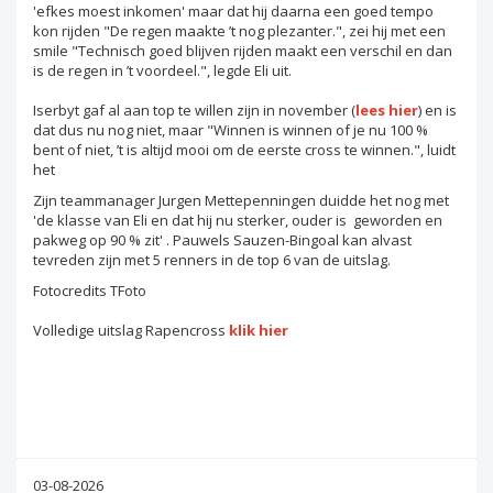
'efkes moest inkomen' maar dat hij daarna een goed tempo
kon rijden "De regen maakte ’t nog plezanter.", zei hij met een
smile "Technisch goed blijven rijden maakt een verschil en dan
is de regen in ’t voordeel.", legde Eli uit.
Iserbyt gaf al aan top te willen zijn in november (
lees hier
) en is
dat dus nu nog niet, maar "Winnen is winnen of je nu 100 %
bent of niet, ’t is altijd mooi om de eerste cross te winnen.", luidt
het
Zijn teammanager Jurgen Mettepenningen duidde het nog met
'de klasse van Eli en dat hij nu sterker, ouder is geworden en
pakweg op 90 % zit' . Pauwels Sauzen-Bingoal kan alvast
tevreden zijn met 5 renners in de top 6 van de uitslag.
Fotocredits TFoto
Volledige uitslag Rapencross
klik hier
03-08-2026