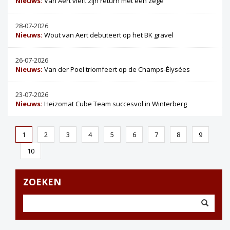
Nieuws:
Van Aert viert zijn return met een zege
28-07-2026
Nieuws:
Wout van Aert debuteert op het BK gravel
26-07-2026
Nieuws:
Van der Poel triomfeert op de Champs-Élysées
23-07-2026
Nieuws:
Heizomat Cube Team succesvol in Winterberg
1
2
3
4
5
6
7
8
9
10
ZOEKEN