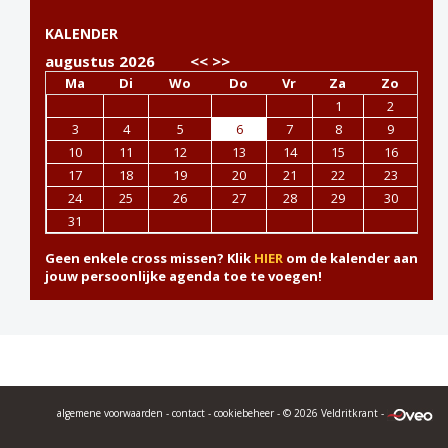
KALENDER
augustus 2026
<<
>>
Ma
Di
Wo
Do
Vr
Za
Zo
1
2
3
4
5
6
7
8
9
10
11
12
13
14
15
16
17
18
19
20
21
22
23
24
25
26
27
28
29
30
31
Geen enkele cross missen? Klik
HIER
om de kalender aan
jouw persoonlijke agenda toe te voegen!
algemene voorwaarden
-
contact
-
cookiebeheer
- © 2026 Veldritkrant -