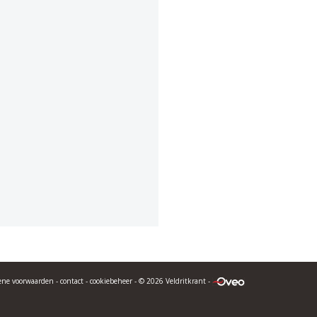
ene voorwaarden
-
contact
-
cookiebeheer
- © 2026 Veldritkrant -