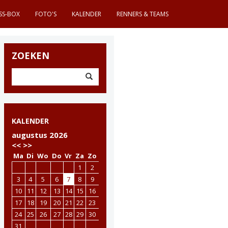
SS-BOX
FOTO'S
KALENDER
RENNERS & TEAMS
ZOEKEN
KALENDER
augustus 2026
<<
>>
Ma
Di
Wo
Do
Vr
Za
Zo
1
2
3
4
5
6
7
8
9
10
11
12
13
14
15
16
17
18
19
20
21
22
23
24
25
26
27
28
29
30
31