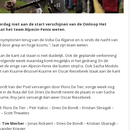
erdag niet aan de start verschijnen van de Omloop Het
laat het team Alpecin-Fenix weten.
esymptonen terug van de Volta Oa Algarve en is sinds de nacht van
oor griep en hoge koorts.", laat zijn team weten.
n de kant zal staan is niet duidelijk. Ook de geplande verkenning
olgende week maandag komt mogelijks in het gedrang. En de
et de enige van Alpecin-Fenix die buiten strijd is. Ook Sacha Modolo
art van Kuurne-Brussel-Kuurne en Oscar Riesebeek staat aan de kant
ordt Van der Poel vervangen door Floris De Tier, vorige week nog
 in de Ruta del Sol. Dries De Bondt neemt de plaats in van Sacha
urne, Roy Jans vervangt dan weer Oscar Riesebeek.
Floris De Tier – Petr Vakoc – Dries De Bondt – Kristian Sbragali –
– Scott Thwaites
e:
Tim Merlier
– Jonas Rickaert – Dries De Bondt – Kristian Sbaragli –
exander Krieger