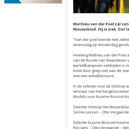
Mathieu van der Poel zal zat
Nieuwsblad. Hij is ziek. Dat 
"Van der poel keerde met ziekt
woensdag op donderdag geveld d
Hoelang Mathieu van der Poel aa
van de Ronde van Vlaanderen v
wereldkampioen veldrijden is ni
komt door griep niet aan de st
met een enkelblessure.
In de selectie voor de Omloop w
winnaar van het bergklassement
Modolo voor Kuurne-Brussel-Ku
Selectie Omloop Het Nieuwsblad: 
Senne Leysen – Otto Vergaerde 
Selectie Kuurne-Brussel-Kuurn
Roy Jans – Otto Vergaerde – Al