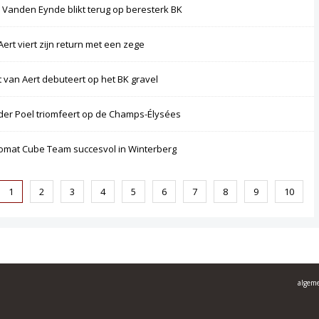
 Vanden Eynde blikt terug op beresterk BK
Aert viert zijn return met een zege
 van Aert debuteert op het BK gravel
der Poel triomfeert op de Champs-Élysées
omat Cube Team succesvol in Winterberg
1
2
3
4
5
6
7
8
9
10
algem