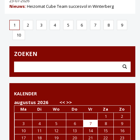
23-07-2026
Nieuws:
Heizomat Cube Team succesvol in Winterberg
1
2
3
4
5
6
7
8
9
10
ZOEKEN
KALENDER
augustus 2026
<<
>>
Ma
Di
Wo
Do
Vr
Za
Zo
1
2
3
4
5
6
7
8
9
10
11
12
13
14
15
16
17
18
19
20
21
22
23