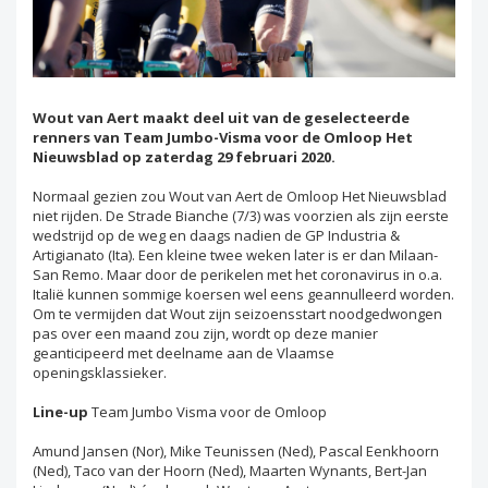
Wout van Aert maakt deel uit van de geselecteerde
renners van Team Jumbo-Visma voor de Omloop Het
Nieuwsblad op zaterdag 29 februari 2020.
Normaal gezien zou Wout van Aert de Omloop Het Nieuwsblad
niet rijden. De Strade Bianche (7/3) was voorzien als zijn eerste
wedstrijd op de weg en daags nadien de GP Industria &
Artigianato (Ita). Een kleine twee weken later is er dan Milaan-
San Remo. Maar door de perikelen met het coronavirus in o.a.
Italië kunnen sommige koersen wel eens geannulleerd worden.
Om te vermijden dat Wout zijn seizoensstart noodgedwongen
pas over een maand zou zijn, wordt op deze manier
geanticipeerd met deelname aan de Vlaamse
openingsklassieker.
Line-up
Team Jumbo Visma voor de Omloop
Amund Jansen (Nor), Mike Teunissen (Ned), Pascal Eenkhoorn
(Ned), Taco van der Hoorn (Ned), Maarten Wynants, Bert-Jan