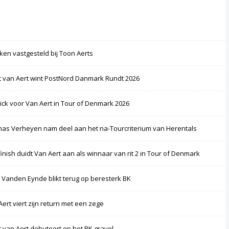
ken vastgesteld bij Toon Aerts
 van Aert wint PostNord Danmark Rundt 2026
rick voor Van Aert in Tour of Denmark 2026
as Verheyen nam deel aan het na-Tourcriterium van Herentals
finish duidt Van Aert aan als winnaar van rit 2 in Tour of Denmark
 Vanden Eynde blikt terug op beresterk BK
Aert viert zijn return met een zege
 van Aert debuteert op het BK gravel