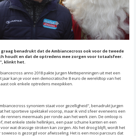
 graag benadrukt dat de Ambiancecross ook voor de tweede
sch houdt en dat de optredens mee zorgen voor totaalsfeer.
 klinkt het.
mbiancecross anno 2018 pakte Jurgen Mettepenningen uit met een
Dit jaar kan je voor een democratische 8 euro de wereldtop van het
arnaast ook enkele optredens meepikken.
e Ambiancecross synoniem staat voor gezelligheid", benadrukt Jurgen
at het sportieve spektakel voorop, maar ik vind sfeer eveneens een
n de renners meermaals per ronde aan het werk zien. De omloop is
ief, met enkele steile hellinkjes, een paar schuine kanten en een
voor wat drassige stroken kan zorgen. Als het droog blijft, wordt het
r sowieso is gezorgd voor afwisseling. Het is een mooi parcours dat