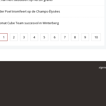
der Poel triomfeert op de Champs-Élysées
omat Cube Team succesvol in Winterberg
1
2
3
4
5
6
7
8
9
10
algem