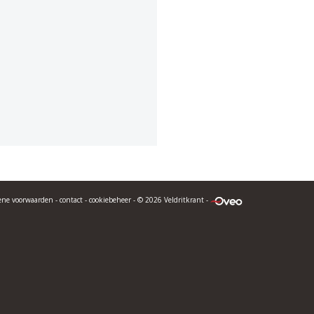
ene voorwaarden
-
contact
-
cookiebeheer
- © 2026 Veldritkrant -