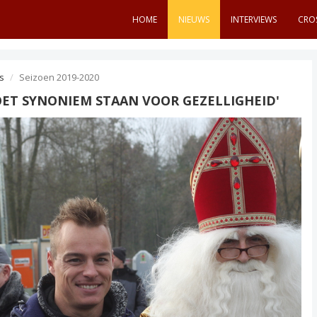
HOME
NIEUWS
INTERVIEWS
CRO
s
Seizoen 2019-2020
ET SYNONIEM STAAN VOOR GEZELLIGHEID'