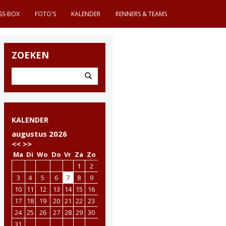
SS-BOX
FOTO'S
KALENDER
RENNERS & TEAMS
ZOEKEN
KALENDER
augustus 2026
<<
>>
Ma
Di
Wo
Do
Vr
Za
Zo
1
2
3
4
5
6
7
8
9
10
11
12
13
14
15
16
17
18
19
20
21
22
23
24
25
26
27
28
29
30
31