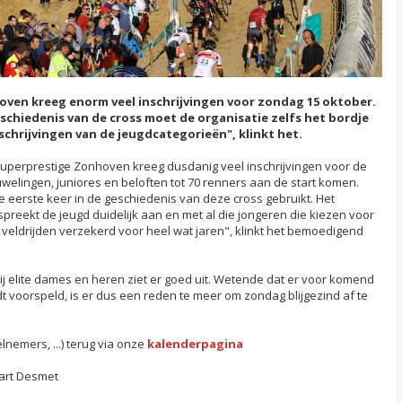
ven kreeg enorm veel inschrijvingen voor zondag 15 oktober.
eschiedenis van de cross moet de organisatie zelfs het bordje
nschrijvingen van de jeugdcategorieën", klinkt het.
Superprestige Zonhoven kreeg dusdanig veel inschrijvingen voor de
uwelingen, juniores en beloften tot 70 renners aan de start komen.
de eerste keer in de geschiedenis van deze cross gebruikt. Het
reekt de jeugd duidelijk aan en met al die jongeren die kiezen voor
 veldrijden verzekerd voor heel wat jaren", klinkt het bemoedigend
j elite dames en heren ziet er goed uit. Wetende dat er voor komend
 voorspeld, is er dus een reden te meer om zondag blijgezind af te
nemers, ...) terug via onze
kalenderpagina
Bart Desmet