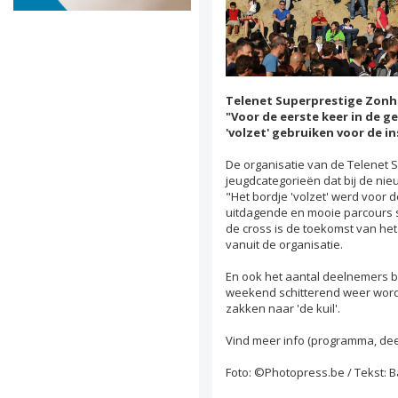
Telenet Superprestige Zonho
"Voor de eerste keer in de g
'volzet' gebruiken voor de i
De organisatie van de Telenet 
jeugdcategorieën dat bij de nie
"Het bordje 'volzet' werd voor 
uitdagende en mooie parcours sp
de cross is de toekomst van het
vanuit de organisatie.
En ook het aantal deelnemers bi
weekend schitterend weer wordt
zakken naar 'de kuil'.
Vind meer info (programma, deel
Foto: ©Photopress.be / Tekst: 