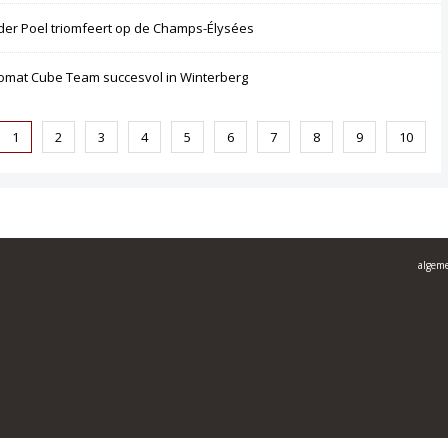
der Poel triomfeert op de Champs-Élysées
omat Cube Team succesvol in Winterberg
1
2
3
4
5
6
7
8
9
10
algem