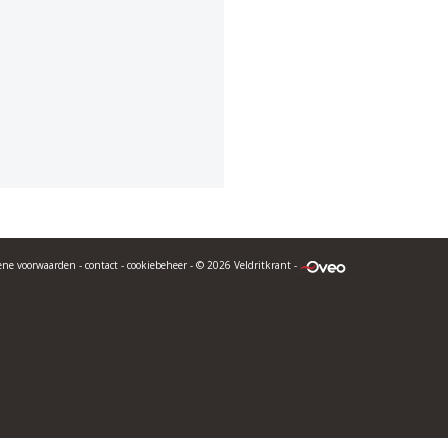
ene voorwaarden
-
contact
-
cookiebeheer
- © 2026 Veldritkrant -