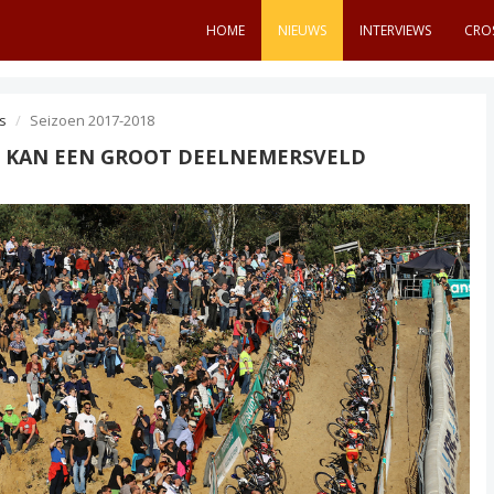
HOME
NIEUWS
INTERVIEWS
CRO
s
Seizoen 2017-2018
' KAN EEN GROOT DEELNEMERSVELD