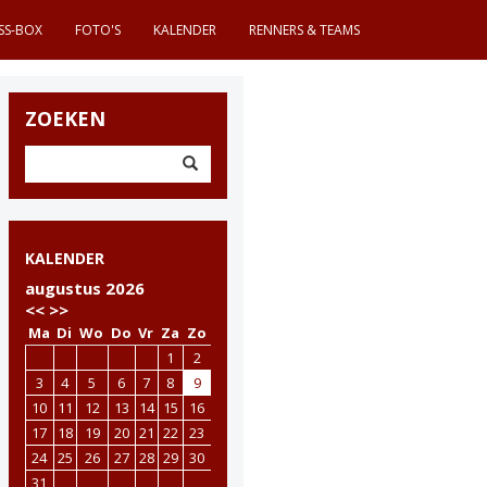
SS-BOX
FOTO'S
KALENDER
RENNERS & TEAMS
ZOEKEN
KALENDER
augustus 2026
<<
>>
Ma
Di
Wo
Do
Vr
Za
Zo
1
2
3
4
5
6
7
8
9
10
11
12
13
14
15
16
17
18
19
20
21
22
23
24
25
26
27
28
29
30
31