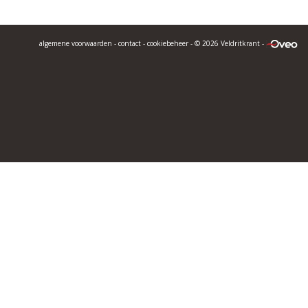
algemene voorwaarden
-
contact
-
cookiebeheer
- © 2026 Veldritkrant -