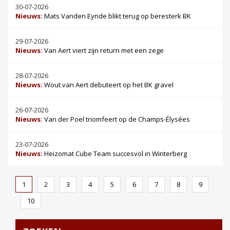
30-07-2026
Nieuws:
Mats Vanden Eynde blikt terug op beresterk BK
29-07-2026
Nieuws:
Van Aert viert zijn return met een zege
28-07-2026
Nieuws:
Wout van Aert debuteert op het BK gravel
26-07-2026
Nieuws:
Van der Poel triomfeert op de Champs-Élysées
23-07-2026
Nieuws:
Heizomat Cube Team succesvol in Winterberg
1
2
3
4
5
6
7
8
9
10