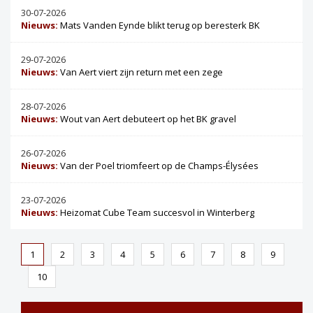
30-07-2026
Nieuws:
Mats Vanden Eynde blikt terug op beresterk BK
29-07-2026
Nieuws:
Van Aert viert zijn return met een zege
28-07-2026
Nieuws:
Wout van Aert debuteert op het BK gravel
26-07-2026
Nieuws:
Van der Poel triomfeert op de Champs-Élysées
23-07-2026
Nieuws:
Heizomat Cube Team succesvol in Winterberg
1
2
3
4
5
6
7
8
9
10