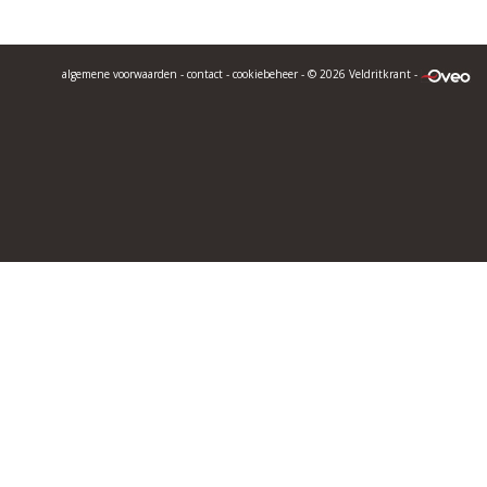
algemene voorwaarden
-
contact
-
cookiebeheer
- © 2026 Veldritkrant -