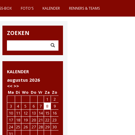
SS-BOX
FOTO'S
KALENDER
RENNERS & TEAMS
ZOEKEN
KALENDER
augustus 2026
<<
>>
Ma
Di
Wo
Do
Vr
Za
Zo
1
2
3
4
5
6
7
8
9
10
11
12
13
14
15
16
17
18
19
20
21
22
23
24
25
26
27
28
29
30
31