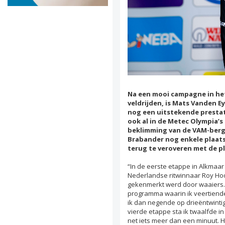
Na een mooi campagne in het 
veldrijden, is Mats Vanden E
nog een uitstekende prestat
ook al in de Metec Olympia’s
beklimming van de VAM-berg 
Brabander nog enkele plaatse
terug te veroveren met de p
“In de eerste etappe in Alkmaar
Nederlandse ritwinnaar Roy Hoo
gekenmerkt werd door waaiers. D
programma waarin ik veertiende 
ik dan negende op drieëntwinti
vierde etappe sta ik twaalfde i
net iets meer dan een minuut. Ho