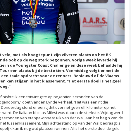
veld, met als hoogtepunt zijn zilveren plaats op het BK
ynde ook op de weg sterk begonnen. Vorige week leverde hij
ie in de Youngster Coast Challenge en deze week behaalde hij
 Tour een plaats bij de beste tien. Vanmiddag volgt er met de
een taaie opdracht voor de renners. Benieuwd of de Vlaams-
n kan stijgen in het klassement. “Het eerste doel is het geel
loeg.”
 finishte ik eenentwintigste op negentien seconden van de
gendoorn,” doet Vanden Eynde verhaal. “Het was een rit die
onderdag stond er een tijdrit over net geen elf kilometer op het
werd. De Italiaan Nicolas Milesi was daarin de sterkste. Vrijdag werd
g seconden van etappewinnaar Rik van der Wal. Aan het begin van de
n het tussenklassement. Mijn achterstand op van der Wal bedraagt is
pelijk kan ik nog wat plaatsen winnen. Al is het eerste doel de gele