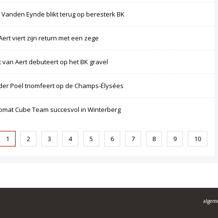
 Vanden Eynde blikt terug op beresterk BK
Aert viert zijn return met een zege
 van Aert debuteert op het BK gravel
der Poel triomfeert op de Champs-Élysées
omat Cube Team succesvol in Winterberg
1
2
3
4
5
6
7
8
9
10
algem