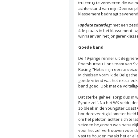
trui terug te veroveren die we m
achterstand van mijn Deense pl
klassement bedraagt zevenende
(
update zaterdag:
met een zesd
4de plaats in het klassement -
u
winnaar van het jongerenklass
Goede band
De 19-jarige renner uit Begijnen
Poetsbureau Lions team van Sven
Racing. “Het is mijn eerste seiz
Michielsen vorm ik de Belgisch
goede vriend wat het extra leuk
band goed. Ook met de voltalli
Dat sterke geheel zorgt dus in 
Eynde zelf. Na het WK veldrijden
zo bleek in de Youngster Coast
honderdveertig kilometer hield
om het peloton achter zich te l
seizoen beginnen was natuurlijk
voor het zelfvertrouwen voor de
vast te houden maakt het er all