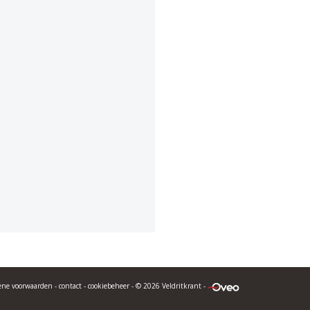
ene voorwaarden
-
contact
-
cookiebeheer
- © 2026 Veldritkrant -