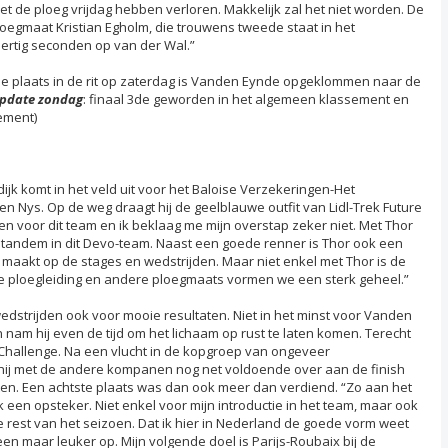
et de ploeg vrijdag hebben verloren. Makkelijk zal het niet worden. De
oegmaat Kristian Egholm, die trouwens tweede staat in het
rtig seconden op van der Wal.”
e plaats in de rit op zaterdag is Vanden Eynde opgeklommen naar de
pdate zondag
: finaal 3de geworden in het algemeen klassement en
ement)
dijk komt in het veld uit voor het Baloise Verzekeringen-Het
 Nys. Op de weg draagt hij de geelblauwe outfit van Lidl-Trek Future
oen voor dit team en ik beklaag me mijn overstap zeker niet. Met Thor
e tandem in dit Devo-team. Naast een goede renner is Thor ook een
 maakt op de stages en wedstrijden. Maar niet enkel met Thor is de
ge ploegleiding en andere ploegmaats vormen we een sterk geheel.”
wedstrijden ook voor mooie resultaten. Niet in het minst voor Vanden
 nam hij even de tijd om het lichaam op rust te laten komen. Terecht
 Challenge. Na een vlucht in de kopgroep van ongeveer
 hij met de andere kompanen nog net voldoende over aan de finish
aten. Een achtste plaats was dan ook meer dan verdiend. “Zo aan het
 een opsteker. Niet enkel voor mijn introductie in het team, maar ook
 rest van het seizoen. Dat ik hier in Nederland de goede vorm weet
een maar leuker op. Mijn volgende doel is Parijs-Roubaix bij de