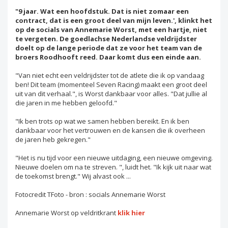
"9 jaar. Wat een hoofdstuk. Dat is niet zomaar een
contract, dat is een groot deel van mijn leven.', klinkt het
op de socials van Annemarie Worst, met een hartje, niet
te vergeten. De goedlachse Nederlandse veldrijdster
doelt op de lange periode dat ze voor het team van de
broers Roodhooft reed. Daar komt dus een einde aan.
"Van niet echt een veldrijdster tot de atlete die ik op vandaag
ben! Dit team (momenteel Seven Racing) maakt een groot deel
uit van dit verhaal.", is Worst dankbaar voor alles. "Dat jullie al
die jaren in me hebben geloofd."
"Ik ben trots op wat we samen hebben bereikt. En ik ben
dankbaar voor het vertrouwen en de kansen die ik overheen
de jaren heb gekregen."
"Het is nu tijd voor een nieuwe uitdaging, een nieuwe omgeving.
Nieuwe doelen om na te streven. ", luidt het. "Ik kijk uit naar wat
de toekomst brengt." Wij alvast ook ...
Fotocredit TFoto - bron : socials Annemarie Worst
Annemarie Worst op veldritkrant
klik hier