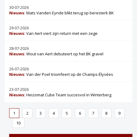
30-07-2026
Nieuws:
Mats Vanden Eynde blikt terug op beresterk BK
29-07-2026
Nieuws:
Van Aert viert zijn return met een zege
28-07-2026
Nieuws:
Wout van Aert debuteert op het BK gravel
26-07-2026
Nieuws:
Van der Poel triomfeert op de Champs-Élysées
23-07-2026
Nieuws:
Heizomat Cube Team succesvol in Winterberg
1
2
3
4
5
6
7
8
9
10