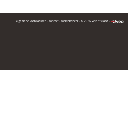
algemene voorwaarden
-
contact
-
cookiebeheer
- © 2026 Veldritkrant -