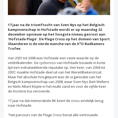
17 jaar na de triomftocht van Sven Nys op het Belgisch
kampioenschap in Hofstade wordt er op maandag 22
december opnieuw op het hoogste niveau gecrost aan
'Hofstade Plage'. De Plage Cross op het domein van Sport
Vlaanderen is de vierde manche van de X²O Badkamers
Trofee.
Van 2001 tot 2008 was Hofstade een vaste waarde op de
veldritkalender. De cyclocross van Hofstade bouwde in korte
tijd een indrukwekkende reputatie op. Vier keer, van 2004 tot
2007, maakte Hofstade deel uit van het Wereldbekercircuit.
Maar het absolute hoogtepunt was de organisatie van het
Belgisch kampioenschap van 2008, waar Sven Nys Bart Wellens
en Niels Albert klopte in het mulle zand en voor de vijfde keer
de tricolore trui veroverde.
17 jaar na dat memorabele BK keert de cross eindelijk terug
naar Hofstade.
"Het parcours van de Plage Cross bevat alle vertrouwde