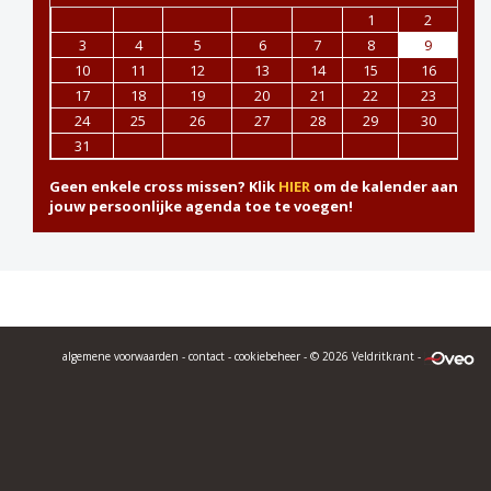
1
2
3
4
5
6
7
8
9
10
11
12
13
14
15
16
17
18
19
20
21
22
23
24
25
26
27
28
29
30
31
Geen enkele cross missen? Klik
HIER
om de kalender aan
jouw persoonlijke agenda toe te voegen!
algemene voorwaarden
-
contact
-
cookiebeheer
- © 2026 Veldritkrant -