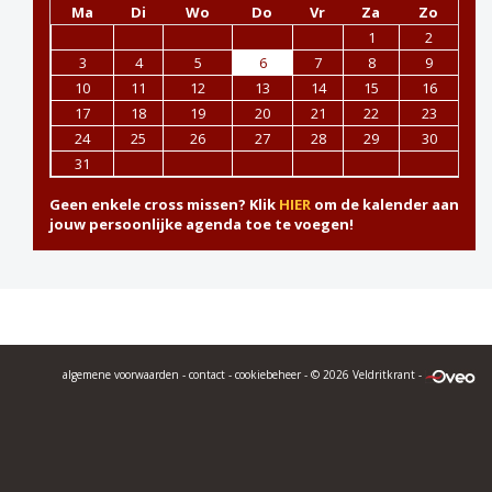
Ma
Di
Wo
Do
Vr
Za
Zo
1
2
3
4
5
6
7
8
9
10
11
12
13
14
15
16
17
18
19
20
21
22
23
24
25
26
27
28
29
30
31
Geen enkele cross missen? Klik
HIER
om de kalender aan
jouw persoonlijke agenda toe te voegen!
algemene voorwaarden
-
contact
-
cookiebeheer
- © 2026 Veldritkrant -