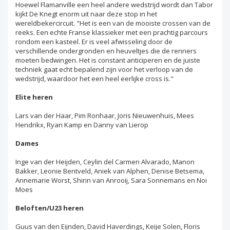
Hoewel Flamanville een heel andere wedstrijd wordt dan Tabor
kijkt De Knegt enorm uit naar deze stop in het
wereldbekercircuit. "Het is een van de mooiste crossen van de
reeks. Een echte Franse klassieker met een prachtig parcours
rondom een kasteel. Er is veel afwisseling door de
verschillende ondergronden en heuveltjes die de renners
moeten bedwingen. Het is constant anticiperen en de juiste
techniek gaat echt bepalend zijn voor het verloop van de
wedstrijd, waardoor het een heel eerlijke cross is."
Elite heren
Lars van der Haar, Pim Ronhaar, Joris Nieuwenhuis, Mees
Hendrikx, Ryan Kamp en Danny van Lierop
Dames
Inge van der Heijden, Ceylin del Carmen Alvarado, Manon
Bakker, Leonie Bentveld, Aniek van Alphen, Denise Betsema,
Annemarie Worst, Shirin van Anrooij, Sara Sonnemans en Noi
Moes
Beloften/U23 heren
Guus van den Eijnden, David Haverdings, Keije Solen, Floris