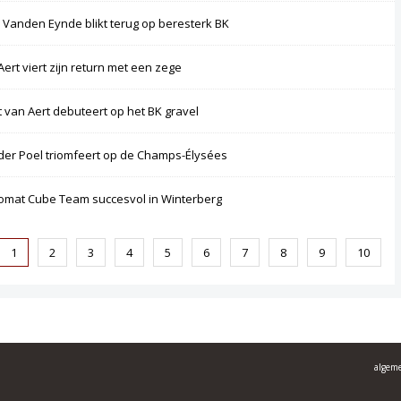
 Vanden Eynde blikt terug op beresterk BK
Aert viert zijn return met een zege
 van Aert debuteert op het BK gravel
der Poel triomfeert op de Champs-Élysées
omat Cube Team succesvol in Winterberg
1
2
3
4
5
6
7
8
9
10
algem