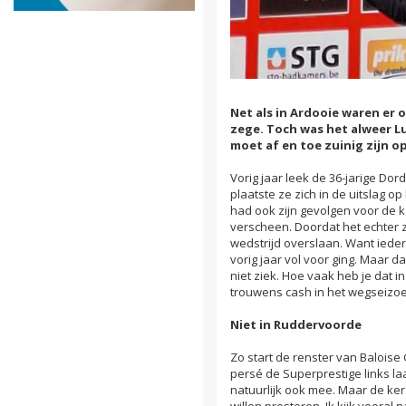
Net als in Ardooie waren er
zege. Toch was het alweer L
moet af en toe zuinig zijn op
Vorig jaar leek de 36-jarige Dor
plaatste ze zich in de uitslag o
had ook zijn gevolgen voor de k
verscheen. Doordat het echter 
wedstrijd overslaan. Want ieder
vorig jaar vol voor ging. Maar 
niet ziek. Hoe vaak heb je dat i
trouwens cash in het wegseizoen. 
Niet in Ruddervoorde
Zo start de renster van Baloise 
persé de Superprestige links laa
natuurlijk ook mee. Maar de ker
willen presteren. Ik kijk vooral