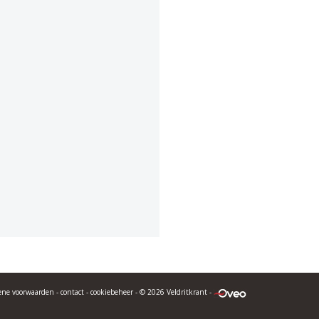
ene voorwaarden
-
contact
-
cookiebeheer
- © 2026 Veldritkrant -