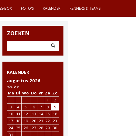
SS-BOX
FOTO'S
KALENDER
RENNERS & TEAMS
ZOEKEN
KALENDER
augustus 2026
<<
>>
Ma
Di
Wo
Do
Vr
Za
Zo
1
2
3
4
5
6
7
8
9
10
11
12
13
14
15
16
17
18
19
20
21
22
23
24
25
26
27
28
29
30
31