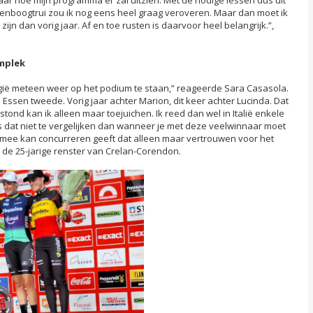
genboogtrui zou ik nog eens heel graag veroveren. Maar dan moet ik
ijn dan vorig jaar. Af en toe rusten is daarvoor heel belangrijk.”,
umplek
lgië meteen weer op het podium te staan,” reageerde Sara Casasola.
in Essen tweede. Vorig jaar achter Marion, dit keer achter Lucinda. Dat
stond kan ik alleen maar toejuichen. Ik reed dan wel in Italië enkele
 dat niet te vergelijken dan wanneer je met deze veelwinnaar moet
ng mee kan concurreren geeft dat alleen maar vertrouwen voor het
e de 25-jarige renster van Crelan-Corendon.