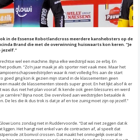
 ook in de Essense Robotlandcross meerdere kanshebsters op de
ucinda Brand die met de overwinning huiswaarts kon keren. “Je
 jezelf.”
drechtse wel een machine. Bijna elke wedstrijd was ze erbij. En
p het podium. “Zo’n jaar maak je als sporter niet vaak mee. Maar het
ampioenschapswedstrijden waar ik niet volledig fris aan de start
zo goed ging kon ik gezien mijn stand in de klassementen geen
een maakt de klassementen steeds super groot. En het lijkt alsof ik er
dat was dus niet het plan vooraf. Ik kende ook geen blessures en werd
n je carrière? Bijna nooit. Die overvloed aan wedstrijden betaalde ik
De les die ik dus trok is dat je af en toe zuinig moet zijn op jezelf.”
Glowi Lions zondag niet in Ruddervoorde. “Dat wil niet zeggen dat ik
t liggen. Het hangt niet enkel van de contracten af, al speelt dat
stperiode zit bomvol crossen. Dat maakt het onmogelijk overal te
 naar hoe mijn programma er zal uitzien. Met de nodige lessen dus uit