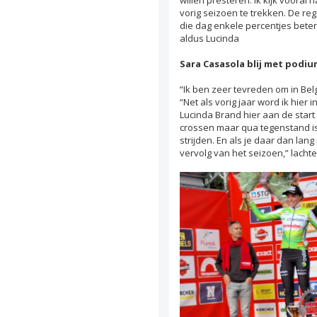
vorig seizoen te trekken. De re
die dag enkele percentjes beter z
aldus Lucinda
Sara Casasola blij met podi
“Ik ben zeer tevreden om in Be
“Net als vorig jaar word ik hier 
Lucinda Brand hier aan de start 
crossen maar qua tegenstand is
strijden. En als je daar dan la
vervolg van het seizoen,” lacht