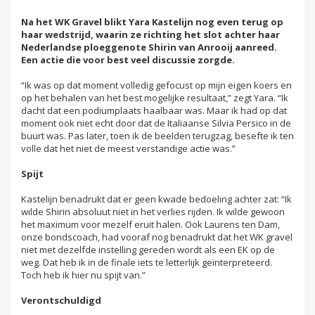
Na het WK Gravel blikt Yara Kastelijn nog even terug op
haar wedstrijd, waarin ze richting het slot achter haar
Nederlandse ploeggenote Shirin van Anrooij aanreed.
Een actie die voor best veel discussie zorgde.
“Ik was op dat moment volledig gefocust op mijn eigen koers en
op het behalen van het best mogelijke resultaat,” zegt Yara. “Ik
dacht dat een podiumplaats haalbaar was. Maar ik had op dat
moment ook niet echt door dat de Italiaanse Silvia Persico in de
buurt was. Pas later, toen ik de beelden terugzag, besefte ik ten
volle dat het niet de meest verstandige actie was.”
Spijt
Kastelijn benadrukt dat er geen kwade bedoeling achter zat: “Ik
wilde Shirin absoluut niet in het verlies rijden. Ik wilde gewoon
het maximum voor mezelf eruit halen. Ook Laurens ten Dam,
onze bondscoach, had vooraf nog benadrukt dat het WK gravel
niet met dezelfde instelling gereden wordt als een EK op de
weg. Dat heb ik in de finale iets te letterlijk geïnterpreteerd.
Toch heb ik hier nu spijt van.”
Verontschuldigd