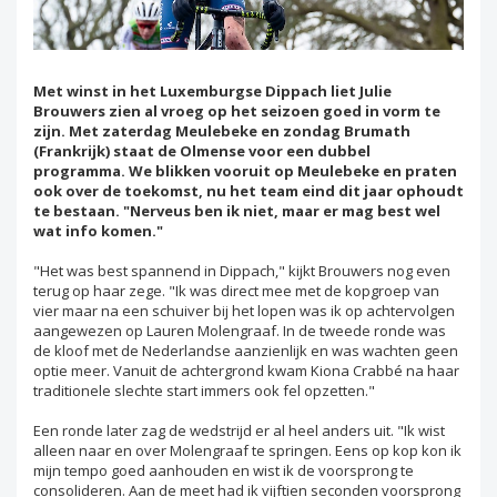
Met winst in het Luxemburgse Dippach liet Julie
Brouwers zien al vroeg op het seizoen goed in vorm te
zijn. Met zaterdag Meulebeke en zondag Brumath
(Frankrijk) staat de Olmense voor een dubbel
programma. We blikken vooruit op Meulebeke en praten
ook over de toekomst, nu het team eind dit jaar ophoudt
te bestaan. "Nerveus ben ik niet, maar er mag best wel
wat info komen."
"Het was best spannend in Dippach," kijkt Brouwers nog even
terug op haar zege. "Ik was direct mee met de kopgroep van
vier maar na een schuiver bij het lopen was ik op achtervolgen
aangewezen op Lauren Molengraaf. In de tweede ronde was
de kloof met de Nederlandse aanzienlijk en was wachten geen
optie meer. Vanuit de achtergrond kwam Kiona Crabbé na haar
traditionele slechte start immers ook fel opzetten."
Een ronde later zag de wedstrijd er al heel anders uit. "Ik wist
alleen naar en over Molengraaf te springen. Eens op kop kon ik
mijn tempo goed aanhouden en wist ik de voorsprong te
consolideren. Aan de meet had ik vijftien seconden voorsprong