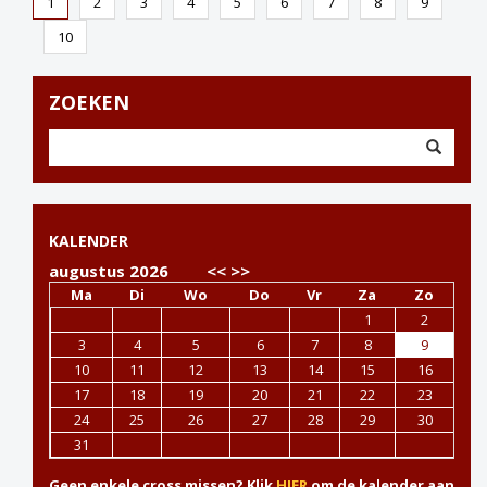
1
2
3
4
5
6
7
8
9
10
ZOEKEN
KALENDER
augustus 2026
<<
>>
Ma
Di
Wo
Do
Vr
Za
Zo
1
2
3
4
5
6
7
8
9
10
11
12
13
14
15
16
17
18
19
20
21
22
23
24
25
26
27
28
29
30
31
Geen enkele cross missen? Klik
HIER
om de kalender aan