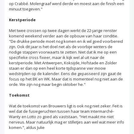
op Crabbé. Molengraaf werd derde en moest aan de finish een
minuut toegeven."
Kerstperiode
Met twee crossen op twee dagen werkt de 22-jarige renster
komend weekend verder aan de opbouw van haar conditie.
"De drukke periode moet nog komen en ik wil goed voorbereid
zijn. Ook dit jaar is het doel net als de voorbije winters de
nodige stappen voorwaarts te zetten. Niet dat ik me op een
specifieke cross fixeer, maar ik kijk wel al uit naar de
kerstperiode. Met Antwerpen, Koksijde, Hofstade en Zolder
staan er dan op een heel korte tijdspanne vier mooie
wedstrijden op de kalender. Eens die gepasseerd zijn gaat de
focus op het BK en WK. Maar dat is momenteel nog niet aan de
orde. We zijn nog maar begin oktober he."
Toekomst
Wat de toekomst van Brouwers ligt is ook nog niet zeker. Feit is
wel dat de fusiegeruchten tussen haar team Intermarché-
Wanty en Lotto zo goed als vaststaan. "Het maakt me niet
nerveus. Maar natuurlijk mag er stilletjes aan wel wat meer info
komen.", aldus Julie