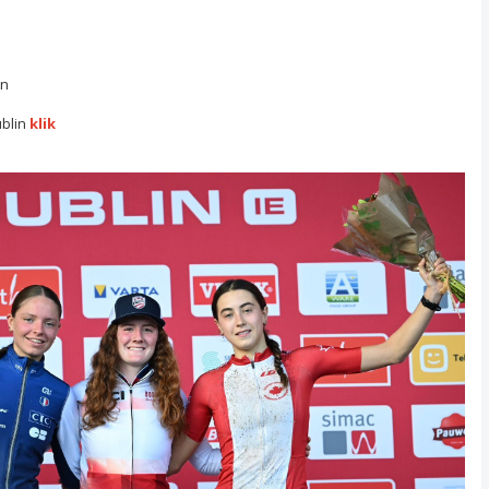
tn
ublin
klik