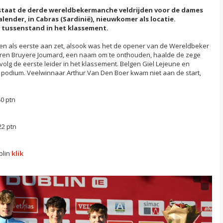
staat de derde wereldbekermanche veldrijden voor de dames
alender, in Cabras (Sardinië), nieuwkomer als locatie.
 tussenstand in het klassement.
ren als eerste aan zet, alsook was het de opener van de Wereldbeker
Soren Bruyere Joumard, een naam om te onthouden, haalde de zege
evolg de eerste leider in het klassement. Belgen Giel Lejeune en
 podium. Veelwinnaar Arthur Van Den Boer kwam niet aan de start,
40 ptn
22 ptn
blin
klik