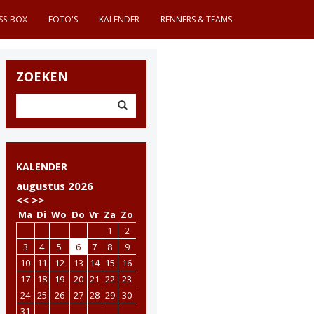
SS-BOX
FOTO'S
KALENDER
RENNERS & TEAMS
ZOEKEN
KALENDER
augustus 2026
<<
>>
Ma
Di
Wo
Do
Vr
Za
Zo
1
2
3
4
5
6
7
8
9
10
11
12
13
14
15
16
17
18
19
20
21
22
23
24
25
26
27
28
29
30
31