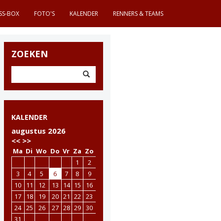
SS-BOX
FOTO'S
KALENDER
RENNERS & TEAMS
ZOEKEN
KALENDER
augustus 2026
<<
>>
Ma
Di
Wo
Do
Vr
Za
Zo
1
2
3
4
5
6
7
8
9
10
11
12
13
14
15
16
17
18
19
20
21
22
23
24
25
26
27
28
29
30
31