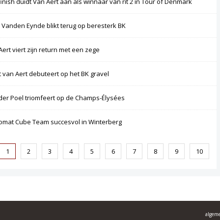
finish duidt Van Aert aan als winnaar van rit 2 in Tour of Denmark
 Vanden Eynde blikt terug op beresterk BK
Aert viert zijn return met een zege
 van Aert debuteert op het BK gravel
der Poel triomfeert op de Champs-Élysées
omat Cube Team succesvol in Winterberg
1
2
3
4
5
6
7
8
9
10
algem