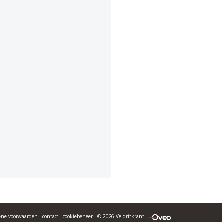
ene voorwaarden
-
contact
-
cookiebeheer
- © 2026 Veldritkrant -