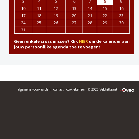
3
4
5
6
7
8
9
10
11
12
13
14
15
16
17
18
19
20
21
22
23
24
25
26
27
28
29
30
31
Geen enkele cross missen? Klik
HIER
om de kalender aan
jouw persoonlijke agenda toe te voegen!
algemene voorwaarden
-
contact
-
cookiebeheer
- © 2026 Veldritkrant -