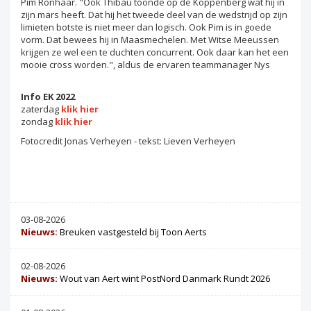
Pim Ronhaar. "Ook Thibau toonde op de Koppenberg wat hij in
zijn mars heeft. Dat hij het tweede deel van de wedstrijd op zijn
limieten botste is niet meer dan logisch. Ook Pim is in goede
vorm. Dat bewees hij in Maasmechelen. Met Witse Meeussen
krijgen ze wel een te duchten concurrent. Ook daar kan het een
mooie cross worden.", aldus de ervaren teammanager Nys
Info EK 2022
zaterdag
klik hier
zondag
klik hier
Fotocredit Jonas Verheyen - tekst: Lieven Verheyen
03-08-2026
Nieuws:
Breuken vastgesteld bij Toon Aerts
02-08-2026
Nieuws:
Wout van Aert wint PostNord Danmark Rundt 2026