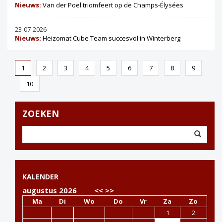
Nieuws:
Van der Poel triomfeert op de Champs-Élysées
23-07-2026
Nieuws:
Heizomat Cube Team succesvol in Winterberg
1
2
3
4
5
6
7
8
9
10
ZOEKEN
KALENDER
augustus 2026
<<
>>
Ma
Di
Wo
Do
Vr
Za
Zo
1
2