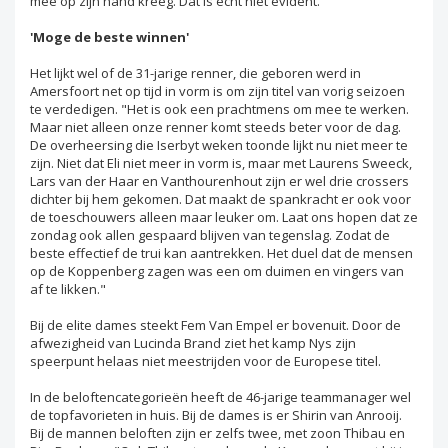
mee op zijn hand kreeg. Dat is echt niet evident."
'Moge de beste winnen'
Het lijkt wel of de 31-jarige renner, die geboren werd in
Amersfoort net op tijd in vorm is om zijn titel van vorig seizoen
te verdedigen. "Het is ook een prachtmens om mee te werken.
Maar niet alleen onze renner komt steeds beter voor de dag.
De overheersing die Iserbyt weken toonde lijkt nu niet meer te
zijn. Niet dat Eli niet meer in vorm is, maar met Laurens Sweeck,
Lars van der Haar en Vanthourenhout zijn er wel drie crossers
dichter bij hem gekomen. Dat maakt de spankracht er ook voor
de toeschouwers alleen maar leuker om. Laat ons hopen dat ze
zondag ook allen gespaard blijven van tegenslag. Zodat de
beste effectief de trui kan aantrekken. Het duel dat de mensen
op de Koppenberg zagen was een om duimen en vingers van
af te likken."
Bij de elite dames steekt Fem Van Empel er bovenuit. Door de
afwezigheid van Lucinda Brand ziet het kamp Nys zijn
speerpunt helaas niet meestrijden voor de Europese titel.
In de beloftencategorieën heeft de 46-jarige teammanager wel
de topfavorieten in huis. Bij de dames is er Shirin van Anrooij.
Bij de mannen beloften zijn er zelfs twee, met zoon Thibau en