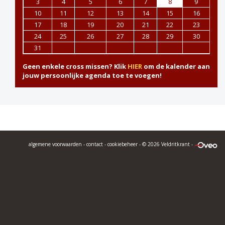
3
4
5
6
7
8
9
10
11
12
13
14
15
16
17
18
19
20
21
22
23
24
25
26
27
28
29
30
31
Geen enkele cross missen? Klik
HIER
om de kalender aan
jouw persoonlijke agenda toe te voegen!
algemene voorwaarden
-
contact
-
cookiebeheer
- © 2026 Veldritkrant -