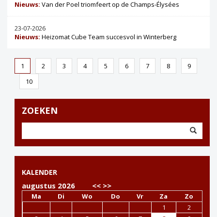
Nieuws:
Van der Poel triomfeert op de Champs-Élysées
23-07-2026
Nieuws:
Heizomat Cube Team succesvol in Winterberg
1
2
3
4
5
6
7
8
9
10
ZOEKEN
KALENDER
augustus 2026
<<
>>
Ma
Di
Wo
Do
Vr
Za
Zo
1
2