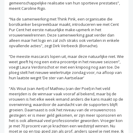
gemeenschappelijke realisatie van hun sportieve prestaties”,
meent Caroline Rigo.
“Na de samenwerking met Think Pink, een organisatie die
borstkanker bespreekbaar maakt, introduceren we met Cent
Pur Cent het eerste natuurlijke make-upmerk in het
vrouwenwielrennen. Deze samenwerking gaat verder dan
alleen maar het logo en zal zich straks ook vertalen in enkele
opvallende acties”, zegt Dirk Verbeeck (Bonache).
“De meeste mascara’s lopen uit, maar deze natuurlijke niet. Wie
weet geeft hij nog een extra procentje in het nieuwe seizoen”,
voegt Laura Verdonschot er met een knipoog nog aan toe. De
ploeg stelt het nieuwe wielertruitje zondag voor, na afloop van
hun laatste wegrit ‘De ster van Aartselaar’
“Als Wout (van Aert) of Mathieu (van der Poel) in het veld
meerijden is de winnaar vaak vooraf al bekend, maar bij de
vrouwen is het elke week iemand anders die kans maakt op de
overwinning, waardoor de aandacht van de supporters blijft
groeien. Daarnaast is ook het niveau van de vrouwencross
gestegen: er is meer geld gekomen, er zijn meer sponsoren en
het is ook allemaal veel professioneler geworden. Vroeger kon
je met 70 procent van je krachten een wedstrijd winnen. Nu
moet je op en top goed zijn als prof, anders speel je niet mee. Ik