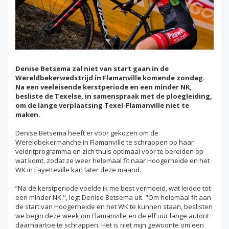
Denise Betsema zal niet van start gaan in de
Wereldbekerwedstrijd in Flamanville komende zondag.
Na een veeleisende kerstperiode en een minder NK,
besliste de Texelse, in samenspraak met de ploegleiding,
om de lange verplaatsing Texel-Flamanville niet te
maken.
Denise Betsema heeft er voor gekozen om de
Wereldbekermanche in Flamanville te schrappen op haar
veldritprogramma en zich thuis optimaal voor te bereiden op
wat komt, zodat ze weer helemaal fit naar Hoogerheide en het
WK in Fayetteville kan later deze maand.
“Na de kerstperiode voelde ik me best vermoeid, wat leidde tot
een minder NK.", legt Denise Betsema uit. "Om helemaal fit aan
de start van Hoogerheide en het WK te kunnen staan, beslisten
we begin deze week om Flamanville en de elf uur lange autorit
daarnaartoe te schrappen. Het is niet mijn gewoonte om een