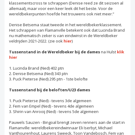
klassementscross te schrappen (Denise reed ze dit seizoen al
allemaal), maar voor een keer leek dit het beste. Voor de
wereldbekerpunten hoefde het trouwens ook niet meer.”
Denise Betsema staat tweede in het wereldbekerklassement.
Het schrappen van Flamanville betekent ook dat Lucinda Brand
nu mathematisch zeker is van eindwinst in de Wereldbeker
veldrijden 2021-2022. (zie ook
hier
)
Tussenstand in de Wereldbeker bij de dames
na Hulst
klik
hier
1. Lucinda Brand (Ned) 402 ptn
2. Denise Betsema (Ned) 343 ptn
3. Puck Pieterse (Ned) 295 ptn - 1ste belofte
Tussenstand bij de beloften/U23 dames
1. Puck Pieterse (Ned) - tevens 3de algemeen
2. Fem van Empel (Ned) - tevens 4de algemeen
3. Shirin van Anrooij (Ned) - tevens 5de algemeen
Pauwels Sauzen - Bingoal brengt zeven renners aan de start in
Flamanville: wereldbekereindwinnaar Eli Iserbyt, Michael
Vanthourenhout, Laurens Sweeck, Toon Vandebosch, Fem van