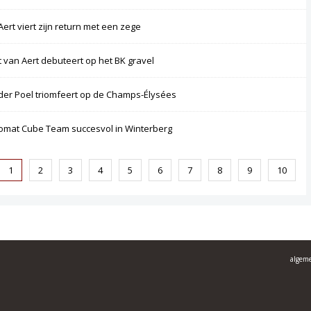
Aert viert zijn return met een zege
 van Aert debuteert op het BK gravel
der Poel triomfeert op de Champs-Élysées
omat Cube Team succesvol in Winterberg
1
2
3
4
5
6
7
8
9
10
algem