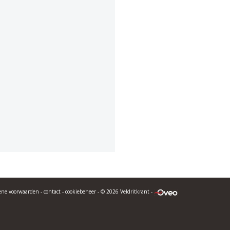
ene voorwaarden
-
contact
-
cookiebeheer
- © 2026 Veldritkrant -