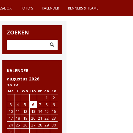
SS-BOX
FOTO'S
KALENDER
RENNERS & TEAMS
ZOEKEN
KALENDER
augustus 2026
<<
>>
Ma
Di
Wo
Do
Vr
Za
Zo
1
2
3
4
5
6
7
8
9
10
11
12
13
14
15
16
17
18
19
20
21
22
23
24
25
26
27
28
29
30
31