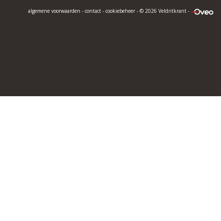
algemene voorwaarden
-
contact
-
cookiebeheer
- © 2026 Veldritkrant -