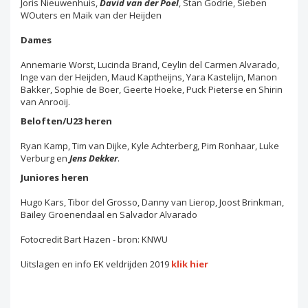
Joris Nieuwenhuis,
David van der Poel
, Stan Godrie, Sieben
WOuters en Maik van der Heijden
Dames
Annemarie Worst, Lucinda Brand, Ceylin del Carmen Alvarado,
Inge van der Heijden, Maud Kaptheijns, Yara Kastelijn, Manon
Bakker, Sophie de Boer, Geerte Hoeke, Puck Pieterse en Shirin
van Anrooij.
Beloften/U23 heren
Ryan Kamp, Tim van Dijke, Kyle Achterberg, Pim Ronhaar, Luke
Verburg en
Jens Dekker
.
Juniores heren
Hugo Kars, Tibor del Grosso, Danny van Lierop, Joost Brinkman,
Bailey Groenendaal en Salvador Alvarado
Fotocredit Bart Hazen - bron: KNWU
Uitslagen en info EK veldrijden 2019
klik hier