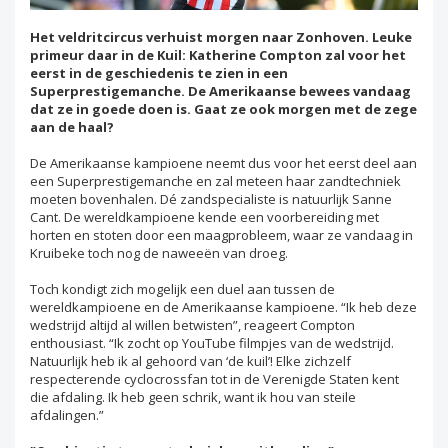
Het veldritcircus verhuist morgen naar Zonhoven. Leuke
primeur daar in de Kuil: Katherine Compton zal voor het
eerst in de geschiedenis te zien in een
Superprestigemanche. De Amerikaanse bewees vandaag
dat ze in goede doen is. Gaat ze ook morgen met de zege
aan de haal?
De Amerikaanse kampioene neemt dus voor het eerst deel aan
een Superprestigemanche en zal meteen haar zandtechniek
moeten bovenhalen. Dé zandspecialiste is natuurlijk Sanne
Cant. De wereldkampioene kende een voorbereiding met
horten en stoten door een maagprobleem, waar ze vandaag in
Kruibeke toch nog de naweeën van droeg.
Toch kondigt zich mogelijk een duel aan tussen de
wereldkampioene en de Amerikaanse kampioene. “Ik heb deze
wedstrijd altijd al willen betwisten”, reageert Compton
enthousiast. “Ik zocht op YouTube filmpjes van de wedstrijd.
Natuurlijk heb ik al gehoord van ‘de kuil’! Elke zichzelf
respecterende cyclocrossfan tot in de Verenigde Staten kent
die afdaling. Ik heb geen schrik, want ik hou van steile
afdalingen.”