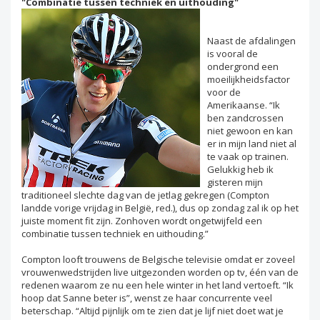
"Combinatie tussen techniek en uithouding"
Naast de afdalingen
is vooral de
ondergrond een
moeilijkheidsfactor
voor de
Amerikaanse. “Ik
ben zandcrossen
niet gewoon en kan
er in mijn land niet al
te vaak op trainen.
Gelukkig heb ik
gisteren mijn
traditioneel slechte dag van de jetlag gekregen (Compton
landde vorige vrijdag in België, red.), dus op zondag zal ik op het
juiste moment fit zijn. Zonhoven wordt ongetwijfeld een
combinatie tussen techniek en uithouding.”
Compton looft trouwens de Belgische televisie omdat er zoveel
vrouwenwedstrijden live uitgezonden worden op tv, één van de
redenen waarom ze nu een hele winter in het land vertoeft. “Ik
hoop dat Sanne beter is”, wenst ze haar concurrente veel
beterschap. “Altijd pijnlijk om te zien dat je lijf niet doet wat je