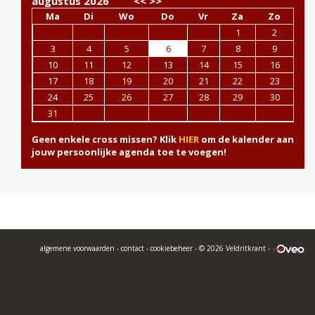
augustus 2026
<<
>>
Ma
Di
Wo
Do
Vr
Za
Zo
1
2
3
4
5
6
7
8
9
10
11
12
13
14
15
16
17
18
19
20
21
22
23
24
25
26
27
28
29
30
31
Geen enkele cross missen? Klik
HIER
om de kalender aan
jouw persoonlijke agenda toe te voegen!
algemene voorwaarden
-
contact
-
cookiebeheer
- © 2026 Veldritkrant -