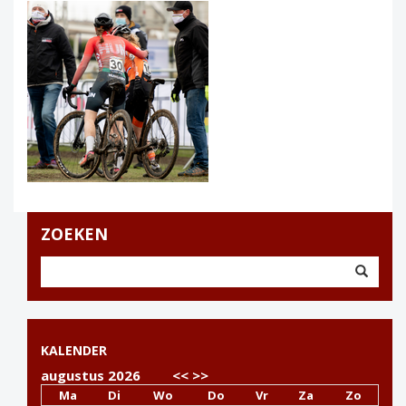
ZOEKEN
KALENDER
augustus 2026
<<
>>
Ma
Di
Wo
Do
Vr
Za
Zo