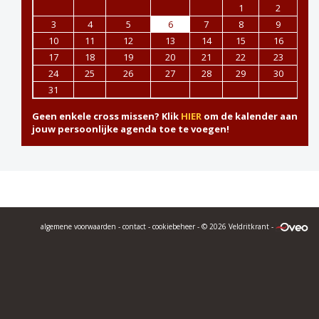
1
2
3
4
5
6
7
8
9
10
11
12
13
14
15
16
17
18
19
20
21
22
23
24
25
26
27
28
29
30
31
Geen enkele cross missen? Klik
HIER
om de kalender aan
jouw persoonlijke agenda toe te voegen!
algemene voorwaarden
-
contact
-
cookiebeheer
- © 2026 Veldritkrant -